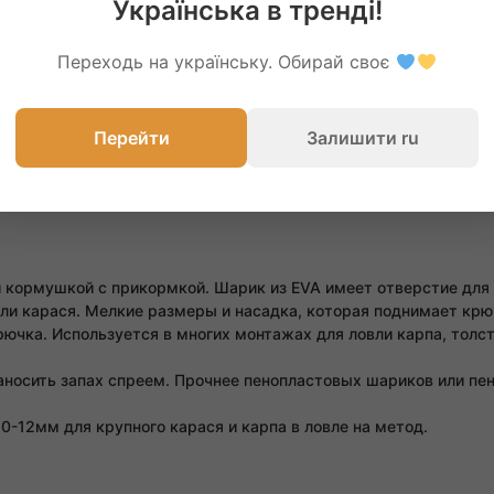
Если у вас возникли вопросы 
Українська в тренді!
можете связаться с нами по т
Переходь на українську. Обирай своє
066-937-8675
098-356-
Перейти
Залишити ru
 кормушкой с прикормкой. Шарик из EVA имеет отверстие для 
или карася. Мелкие размеры и насадка, которая поднимает кр
рючка. Используется в многих монтажах для ловли карпа, толс
носить запах спреем. Прочнее пенопластовых шариков или пен
-12мм для крупного карася и карпа в ловле на метод.