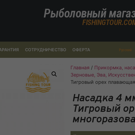
Рыболовный мага
FISHINGTOUR.CO
АРАНТИЯ
СОТРУДНИЧЕСТВО
ОФЕРТА
Русский
Главная
/
Прикормка, наса
Зерновые, Эва, Искусств
Тигровый орех плавающая
Насадка 4 м
Тигровый о
многоразов