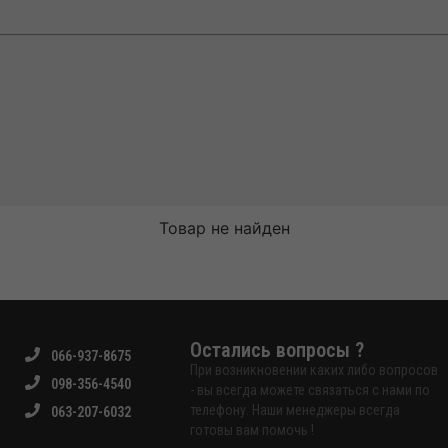
Товар не найден
Остались вопросы ?
066-937-8675
При возникновении каких либо вопросов
098-356-4540
- вы всегда можете связаться с нами по
телефону. Наши менеджеры всегда
063-207-6032
готовы вам помочь !