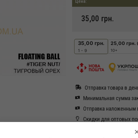
Цена:
35,00
грн.
35,00
грн.
25,00
грн.
10+
1 - 9
Отправка товара в день
Минимальная сумма зак
Отправка наложенным п
Скидки для оптовых по
Остались вопросы ?