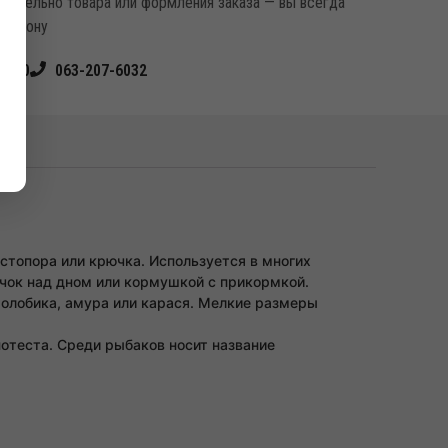
касательно товара или формления заказа — вы всегда
елефону
4540
063-207-6032
стопора или крючка. Используется в многих
ючок над дном или кормушкой с прикормкой.
толобика, амура или карася. Мелкие размеры
отеста. Среди рыбаков носит название