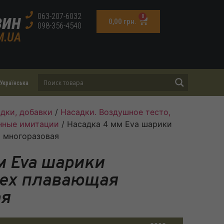
зин
063-207-6032
0
0,00
грн.
098-356-4540
M.UA
Українська
дки, добавки
/
Насадки. Воздушное тесто,
енные имитации
/ Насадка 4 мм Eva шарики
 многоразовая
м Eva шарики
рех плавающая
ая