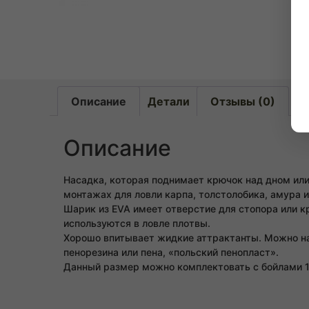
Описание
Детали
Отзывы (0)
Описание
Насадка, которая поднимает крючок над дном или
монтажах для ловли карпа, толстолобика, амура 
Шарик из EVA имеет отверстие для стопора или к
используются в ловле плотвы.
Хорошо впитывает жидкие аттрактанты. Можно на
пенорезина или пена, «польский пенопласт».
Данный размер можно комплектовать с бойлами 10