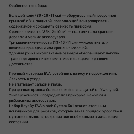
Особенности набора:
Большой кейс (39×26×11 см) — оборудованный прозрачной
крышкой с УФ-защитой, позволяющей контролировать
содержимое и сохранять свежесть прикорма.
Средняя емкость (35×12×10см) — подходит для хранения
добавок и мелких аксессуаров.
Три маленькие емкости (13×13×11 см) — идеальны для
наживки, прикормки или хранения мелочей.
Удобная ручка и компактные размеры обеспечивают легкую
транспортировку и экономят место во время хранения.
Достоинства:
Прочный материал EVA, устойчив к износу и повреждениям.
Легкость в уходе.
Не впитывает запахи и грязь.
Прозрачная крышка большого кейса с защитой от УФ-лучей.
Универсальность: подходит для прикорма, наживки и
рыболовных аксессуаров.
Набор BoyaBy EVA Match System 5в1 станет отличным
помощником для рыбаков, которые ценят порядок, удобство и
функциональность, сохраняя все необходимое в идеальном
состоянии.