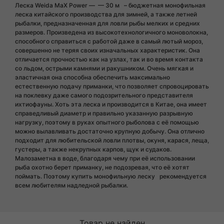
Леска Weida MaX Power — — 30 м – бюджетная монофильная
леска китайского производства для зимней, а также летней
рыбалки, предназначенная для ловли рыбы мелких и средних
размеров. Произведена из высокотехнологичного моноволокна,
способного справиться с работой даже в самый лютый мороз,
совершенно не теряя своих изначальных характеристик. Она
отличается прочностью как на узлах, так и во время контакта
со льдом, острыми камнями и ракушником. Очень мягкая и
эластичная она способна обеспечить максимально
естественную подачу приманки, что позволяет спровоцировать
на поклевку даже самого подозрительного представителя
ихтиофауны. Хоть эта леска и производится в Китае, она имеет
справедливый диаметр и правильно указанную разрывную
нагрузку, поэтому в руках опытного рыболова с её помощью
можно вылавливать достаточно крупную добычу. Она отлично
подходит для любительской ловли плотвы, окуня, карася, леща,
густеры, а также некрупных карпов, щук и судаков.
Малозаметна в воде, благодаря чему при её использовании
рыба охотно берет приманку, не подозревая, что её хотят
поймать. Поэтому купить монофильную леску рекомендуется
всем любителям надледной рыбалки.
Товар не найден