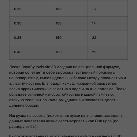
0.
25
1
50
1
3
0.
30
1
50
1
7
0.
35
1
50
22
0.
40
1
50
25
Леска BoyaBy Invisible 3D создана по специальной формуле,
которая сочетает в себе высококачественный полимер с
нанопокрытием, имеет идеальный баланс между прочностью и
элластичностью. Благодаря камуфлированной расцветке,
леска пррактически не заметна в воде и на дне водоема. Леска
обладает отличной износостойкостью и малой памятью,
отлично скользит по кольцам удилища и позволяет делать
дальние броски.
Нагрузка на разрыв (похоже, нагрузки на упаковке завышены,
данные показатели нужно рассматривать как Fish up to (по
размеру рыбы):
Высококачественная монофильная камуфляжная леска с 3D