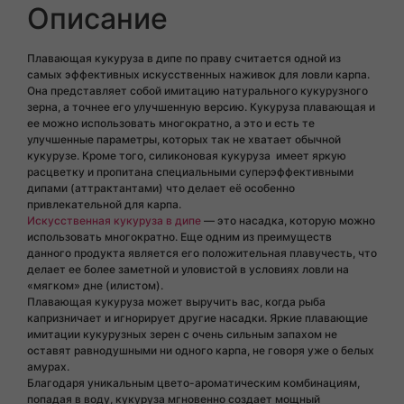
Описание
Плавающая кукуруза в дипе по праву считается одной из
самых эффективных искусственных наживок для ловли карпа.
Она представляет собой имитацию натурального кукурузного
зерна, а точнее его улучшенную версию. Кукуруза плавающая и
ее можно использовать многократно, а это и есть те
улучшенные параметры, которых так не хватает обычной
кукурузе. Кроме того, силиконовая кукуруза имеет яркую
расцветку и пропитана специальными суперэффективными
дипами (аттрактантами) что делает её особенно
привлекательной для карпа.
Искусственная кукуруза в дипе
— это насадка, которую можно
использовать многократно. Еще одним из преимуществ
данного продукта является его положительная плавучесть, что
делает ее более заметной и уловистой в условиях ловли на
«мягком» дне (илистом).
Плавающая кукуруза может выручить вас, когда рыба
капризничает и игнорирует другие насадки. Яркие плавающие
имитации кукурузных зерен с очень сильным запахом не
оставят равнодушными ни одного карпа, не говоря уже о белых
амурах.
Благодаря уникальным цвето-ароматическим комбинациям,
попадая в воду, кукуруза мгновенно создает мощный