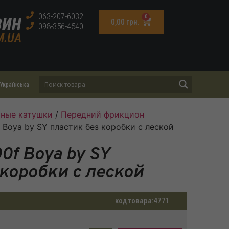
зин
063-207-6032
0
0,00
грн.
098-356-4540
M.UA
Українська
ные катушки
/
Передний фрикцион
 Boya by SY пластик без коробки с леской
0f Boya by SY
 коробки с леской
код товара:
4771