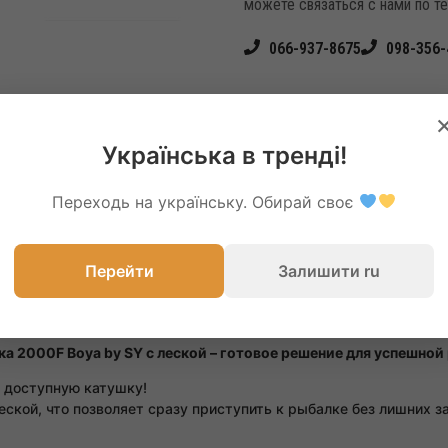
можете связаться с нами по т
066-937-8675
098-356-
Українська в тренді!
Переходь на українську. Обирай своє
Перейти
Залишити ru
а 2000F Boya by SY с леской – готовое решение для успешной
 доступную катушку!
ской, что позволяет сразу приступить к рыбалке без лишних за