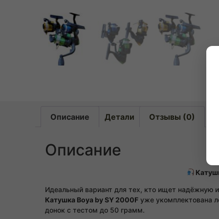
Описание
Детали
Отзывы (0)
Описание
Катушк
Идеальный вариант для тех, кто ищет надёжную и
Катушка Boya by SY 2000F
уже укомплектована ле
донок с тестом до 50 грамм.