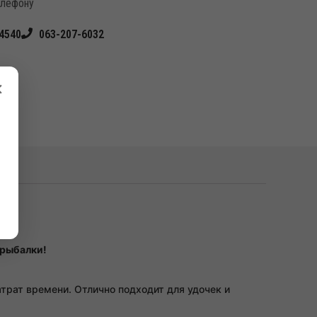
елефону
4540
063-207-6032
×
 рыбалки!
трат времени. Отлично подходит для удочек и