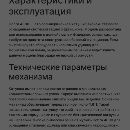
Характеристики и
эксплуатация
Cobra 4000 — это безынерционная катушка эконом-сегмента,
оснащенная системой заднего фрикциона. Модель разработана
для использования в донной ловле и фидерных оснастках, где
требуется простота конструкции и базовый функционал. Если
вы планируете оборудовать несколько удилищ для
любительской ловли, рациональным решением будет
купить
данную модель благодаря её низкой стоимости.
Технические параметры
механизма
Катушка имеет классическое строение с минимальным
количеством сложных узлов. Корпус выполнен из пластика, что
позволило максимально снизить общий вес изделия. Основной
механизм обеспечивает передаточное число
4.6:1
. Такой
показатель делает катушку тяговой, что позволяет работать с
тяжелыми кормушками и грузилами без критической нагрузки
на шестерни. Многие рыболовы решают
купить
Cobra 4000 для
оснащения стальных удилищ или классических «крокодилов».