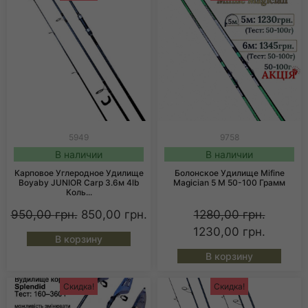
5949
9758
В наличии
В наличии
Карповое Углеродное Удилище
Болонское Удилище Mifine
Boyaby JUNIOR Carp 3.6м 4lb
Magician 5 М 50-100 Грамм
Коль...
950,00
грн.
850,00
грн.
1280,00
грн.
1230,00
грн.
В корзину
В корзину
Скидка!
Скидка!