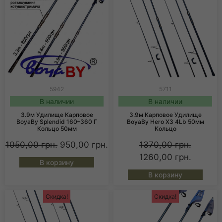
5942
5711
В наличии
В наличии
3.9м Удилище Карповое
3.9м Карповое Удилище
BoyaBy Splendid 160–360 Г
BoyaBy Hero X3 4Lb 50мм
Кольцо 50мм
Кольцо
1050,00
грн.
950,00
грн.
1370,00
грн.
1260,00
грн.
В корзину
В корзину
Скидка!
Скидка!