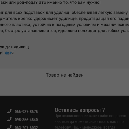
вки или род-пода? Это именно то, что вам нужно!
ит для всех подставок для удилищ, обеспечивая лёгкую замену
ржатель крепко удерживает удилище, предотвращая его паден
енного пластика, устойчив к погодным условиям и механически
ся, быстро устанавливается, идеально подходит для любых усл
вок для удилищ
и!
Товар не найден
Остались вопросы ?
066-937-8675
При возникновении каких либо вопросов
098-356-4540
- вы всегда можете связаться с нами по
телефону. Наши менеджеры всегда
063-207-6032