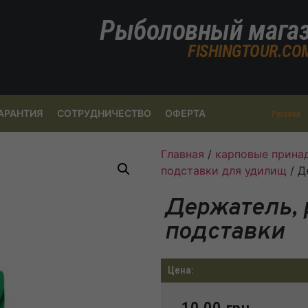
Рыболовный мага
FISHINGTOUR.CO
АРАНТИЯ
СОТРУДНИЧЕСТВО
ОФЕРТА
Русский
Главная
/
карповые прина
подставки для удилищ
/ Д
Держатель, 
подставки
Цена: