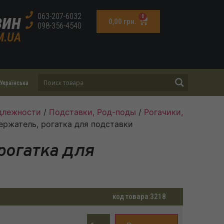
зин
063-207-6032
0
0,00
грн.
098-356-4540
M.UA
Українська
длежности
/
Подставки, Род-поды
/
Рогачики,
ержатель, рогатка для подставки
рогатка для
код товара:
3218