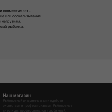
 и совместимость.
ие или соскальзывание.
м нагрузкам.
овий рыбалки.
Наш магазин
Рыболовный интернет-магазин одобрен
экспертами и профессионалами. Рыболовные
снасти для профессионалов и любителей.