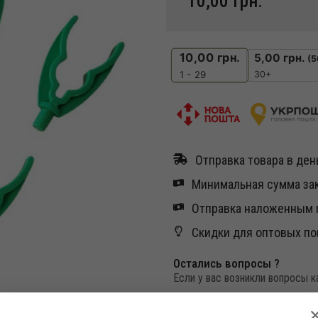
10,00
грн.
10,00
грн.
5,00
грн.
(5
30+
1 - 29
Отправка товара в день
Минимальная сумма зак
Отправка наложенным п
Скидки для оптовых по
Остались вопросы ?
Если у вас возникли вопросы 
можете связаться с нами по т