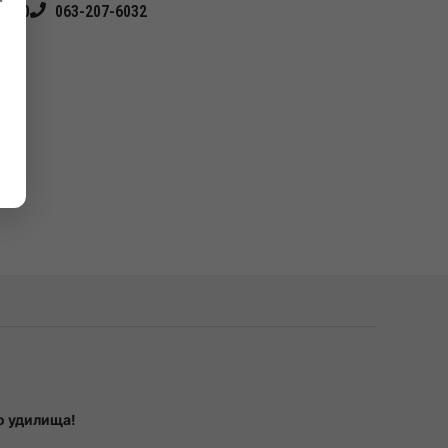
4540
063-207-6032
о удилища!