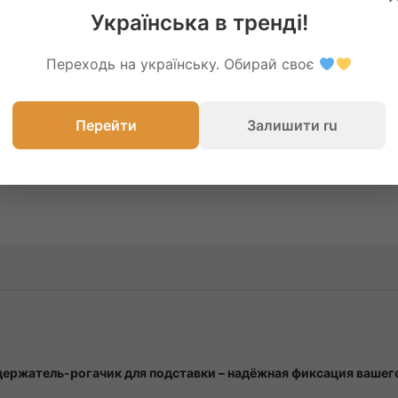
066-937-8675
098-356-
Українська в тренді!
Переходь на українську. Обирай своє
Перейти
Залишити ru
держатель-рогачик для подставки – надёжная фиксация вашег