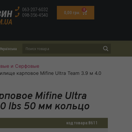
зин
063-207-6032
0
0,00
грн.
098-356-4540
M.UA
Українська
овые и Серфовые
илище карповое Mifine Ultra Team 3.9 м 4.0
овое Mifine Ultra
.0 lbs 50 мм кольцо
код товара:
8611