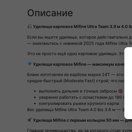
Описание
Удилище карповое Mifine Ultra Team 3.9 м 4.0 
Если вы ищете удилище, которое действительно де
— знакомьтесь с новинкой 2025 года Mifine Ultra T
Это не просто ещё одно карповое удилище. Это и
Удилище карповое Mifine — максимум качеств
Бланк изготовлен из карбона марки 24T — это оп
средне-быстрый (Moderate Fast) строй, что позвол
выполнять дальние и точные забросы
уверенно работать с оснастками до 180 г
контролировать рывки крупного карпа
Вес удилища Mifine Ultra Team 4.0 lbs 3.6 м — 34
Удилище Mifine с первым кольцом 50 мм — дл
Главное преимущество, из-за которого стоит купи