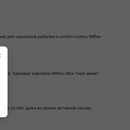
е для серьёзной рыбалки и хотите купить Mifine
×
тью. Удилище карповое Mifine Ultra Team имеет
ука не устаёт даже во время активной сессии.