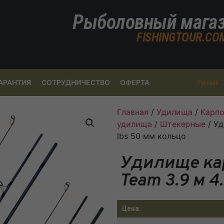
Рыболовный мага
FISHINGTOUR.CO
АРАНТИЯ
СОТРУДНИЧЕСТВО
ОФЕРТА
Русский
Главная
/
Удилища
/
Карп
удилища
/
Штекерные
/ Уд
lbs 50 мм кольцо
Удилище карп
Team 3.9 м 4
Цена: