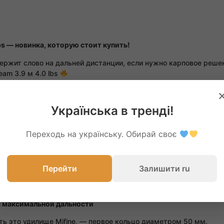
lbs — новинка, которую стоит купить!
ржит слово на дальней дистанции, если нужно карповое решени
eam 3.9 м 4.0 lbs
нструмент для тех, кто мыслит трофеями.
Українська в тренді!
а и прочности
тимальный баланс между жёсткостью, упругостью и долговечнос
Переходь на українську. Обирай своє
яет:
Перейти
Залишити ru
5 г, а 3.9 м — 365 г — идеальные показатели для такой длины. Р
я максимальной дальности
ть это удилище Mifine, — первое кольцо диаметром 50 мм.