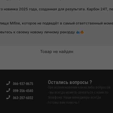
это новинка 2025 года, созданная для результата. Карбон 24T, 
.
илище Mifine, которое не подведёт в самый ответственный мом
товьтесь к своему новому личному рекорду
Товар не найден
Остались вопросы ?
066-937-8675
При возникновении каких либо вопросов
098-356-4540
- вы всегда можете связаться с нами по
телефону. Наши менеджеры всегда
063-207-6032
готовы вам помочь !