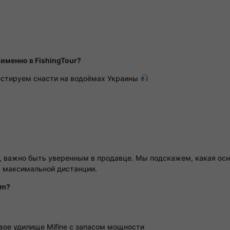
именно в FishingTour?
тестируем снасти на водоёмах Украины
, важно быть уверенным в продавце. Мы подскажем, какая осна
я максимальной дистанции.
am?
вое удилище Mifine с запасом мощности