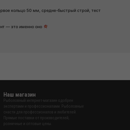
первое кольцо 50 мм, средне-быстрый строй, тест
ент — это именно оно
Наш магазин
Рыболовный интернет-магазин одобрен
экспертами и профессионалами. Рыболовные
снасти для профессионалов и любителей.
Прямые поставки от производителей,
розничные и оптовые цены.