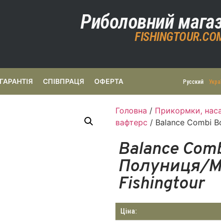
Риболовний мага
FISHINGTOUR.CO
ГАРАНТІЯ
СПІВПРАЦЯ
ОФЕРТА
Русский
Укра
Головна
/
Прикормки, наса
вафтерс
/ Balance Combi B
Balance Comb
Полуниця/М
Fishingtour
Ціна: