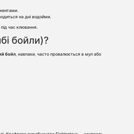
нентами.
одиться на дні водойми.
під час клювання.
бі бойли)?
ий бойл
, навпаки, часто провалюється в мул або
лі. Крафтове виробництво Fishingtour — контроль