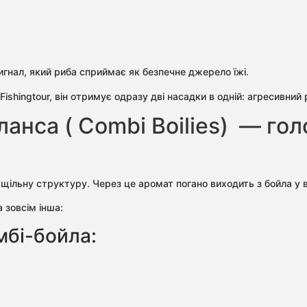
гнал, який риба сприймає як безпечне джерело їжі.
 Fishingtour, він отримує одразу дві насадки в одній: агресивни
анса ( Combi Boilies) — го
щільну структуру. Через це аромат погано виходить з бойла у в
а зовсім інша:
мбі-бойла: