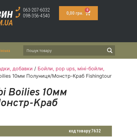
зин
063-207-6032
0
0,00
грн.
098-356-4540
M.UA
їнська
дки, добавки
/
Бойли, pop ups, міні-бойли,
oilies 10мм Полуниця/Монстр-Краб Fishingtour
i Boilies 10мм
онстр-Краб
код товару:
7632