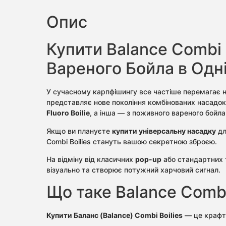
Опис
Купити Balance Combi B
Вареного Бойла в Одн
У сучасному карпфішингу все частіше перемагає н
представляє нове покоління комбінованих насадо
Fluoro Boilie
, а інша — з поживного вареного бойла
Якщо ви плануєте
купити універсальну насадку
дл
Combi Boilies стануть вашою секретною зброєю.
На відміну від класичних
pop-up
або стандартних 
візуально та створює потужний харчовий сигнал.
Що таке Balance Combi 
Купити Баланс (Balance) Combi Boilies
— це крафто