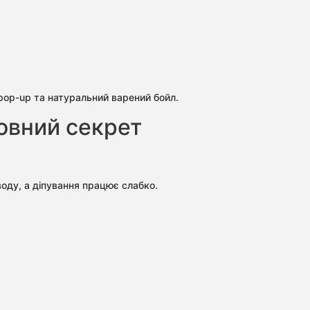
й pop-up та натуральний варений бойл.
ловний секрет
оду, а діпування працює слабко.