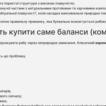
 та пористої структури з високою плавучістю;
онучої частини з натуральними протеїнами та харчовими компо
ейтральної плавучості”, коли насадка максимально природно пов
хнічно правильну приманку, яка буквально всмоктується рибою 
ь купити саме баланси (ком
рожувати рибу через неприродне зависання. Класичний
варен
ють цю проблему.
игерів;
вого сигналу;
ймах.
 Баланси (balance boilies)
для спортивної та трофейної риболов