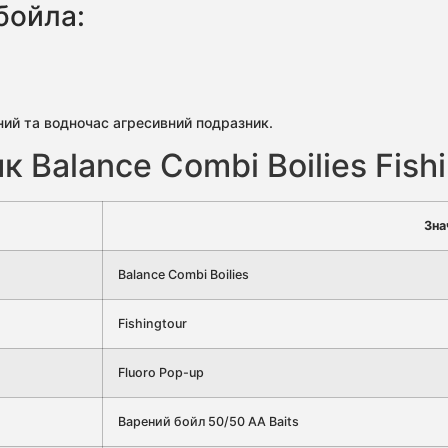
бойла:
ний та водночас агресивний подразник.
 Balance Combi Boilies Fish
Зна
Balance Combi Boilies
Fishingtour
Fluoro Pop-up
Варений бойл 50/50 AA Baits