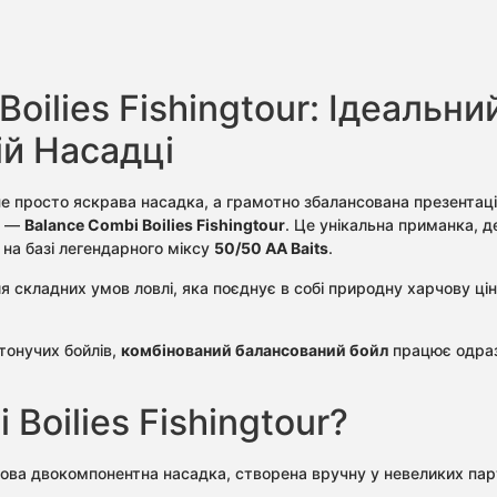
oilies Fishingtour: Ідеальн
ій Насадці
е просто яскрава насадка, а грамотно збалансована презентація
к —
Balance Combi Boilies Fishingtour
. Це унікальна приманка, 
 на базі легендарного міксу
50/50 AA Baits
.
я складних умов ловлі, яка поєднує в собі природну харчову цін
тонучих бойлів,
комбінований балансований бойл
працює одраз
Boilies Fishingtour?
ва двокомпонентна насадка, створена вручну у невеликих парт