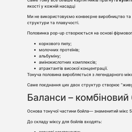
якості у кожній насадці
Ми не використовуємо конвеєрне виробництво та д
структури та плавучості.
Половинка pop-up створюється на основі фірмового
коркового пилу;
молочних протеїнів;
альбуміну;
амінокислотних комплексів;
атрактантів високої концентрації.
Тонуча половина виробляється з легендарного мі
Саме поєднання цих двох структур створює “живу” 
Баланси – комбіновий 
Основа тонучої частини бойла— знаменитий мікс 5
До складу міксу для бойлів входять:
зернові компоненти;