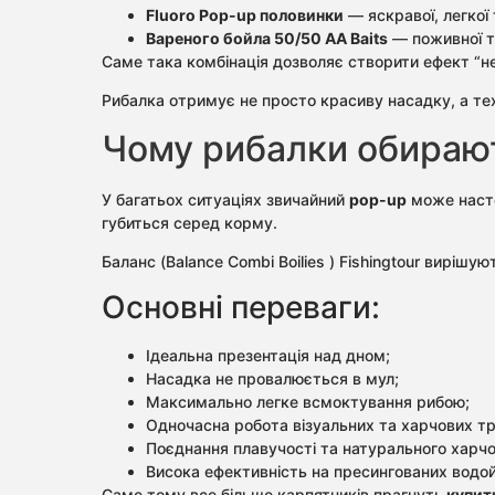
Fluoro Pop-up половинки
— яскравої, легкої
Вареного бойла 50/50 AA Baits
— поживної т
Саме така комбінація дозволяє створити ефект “н
Рибалка отримує не просто красиву насадку, а те
Чому рибалки обирают
У багатьох ситуаціях звичайний
pop-up
може насто
губиться серед корму.
Баланс (Balance Combi Boilies ) Fishingtour вирішу
Основні переваги:
Ідеальна презентація над дном;
Насадка не провалюється в мул;
Максимально легке всмоктування рибою;
Одночасна робота візуальних та харчових тр
Поєднання плавучості та натурального харчо
Висока ефективність на пресингованих водо
Саме тому все більше карпятників прагнуть
купити