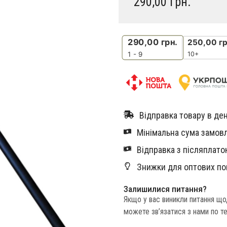
290,00
грн.
290,00
грн.
250,00
гр
10+
1 - 9
Відправка товару в ден
Мінімальна сума замовл
Відправка з післяплатою
Знижки для оптових по
Залишилися питання?
Якщо у вас виникли питання щ
можете зв’язатися з нами по т