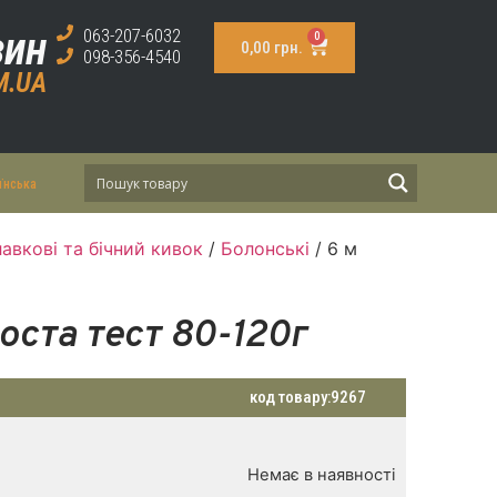
зин
063-207-6032
0
0,00
грн.
098-356-4540
M.UA
їнська
авкові та бічний кивок
/
Болонські
/ 6 м
оста тест 80-120г
код товару:
9267
Немає в наявності