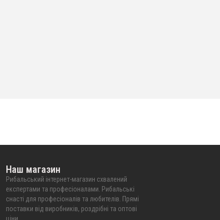
Наш магазин
Рибальський інтернет-магазин схвалений
експертами та професіоналами. Рибальські
снасті для професіоналів та любителів. Прямі
поставки від виробників, роздрібні та оптові
ціни.