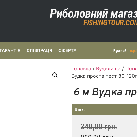
Риболовний мага
FISHINGTOUR.CO
ГАРАНТІЯ
СПІВПРАЦЯ
ОФЕРТА
Русский
Укра
Головна
/
Вудилища
/
Попл
Вудка проста тест 80-120г
6 м Вудка пр
Ціна:
340,00
грн.