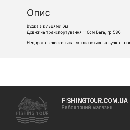
Опис
Вудка з кільцями 6м
Довжина транспортування 116см
Вага, гр 590
Недорога телескопічна склопластикова вудка – над
FISHINGTOUR.COM.UA
Риболовний магазин