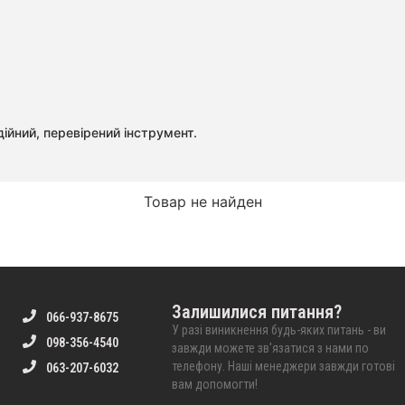
ійний, перевірений інструмент.
Товар не найден
Залишилися питання?
066-937-8675
У разі виникнення будь-яких питань - ви
098-356-4540
завжди можете зв'язатися з нами по
телефону. Наші менеджери завжди готові
063-207-6032
вам допомогти!