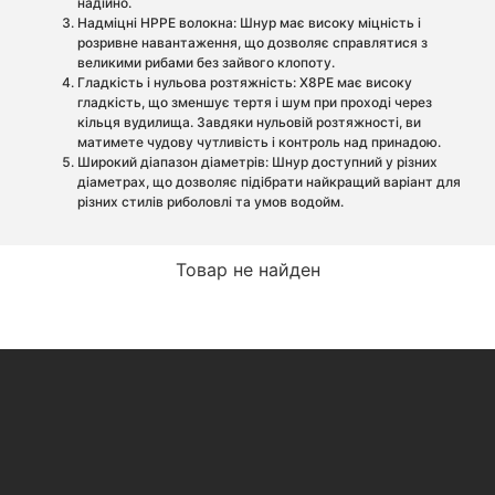
надійно.
Надміцні HPPE волокна: Шнур має високу міцність і
розривне навантаження, що дозволяє справлятися з
великими рибами без зайвого клопоту.
Гладкість і нульова розтяжність: X8PE має високу
гладкість, що зменшує тертя і шум при проході через
кільця вудилища. Завдяки нульовій розтяжності, ви
матимете чудову чутливість і контроль над принадою.
Широкий діапазон діаметрів: Шнур доступний у різних
діаметрах, що дозволяє підібрати найкращий варіант для
різних стилів риболовлі та умов водойм.
Товар не найден