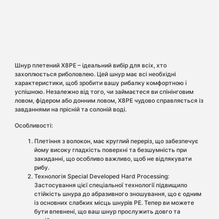
Шнур плетений X8PE – ідеальний вибір для всіх, хто
захоплюється риболовлею. Цей шнур має всі необхідні
характеристики, щоб зробити вашу рибалку комфортною і
успішною. Незалежно від того, чи займаєтеся ви спінінговим
ловом, фідером або донним ловом, X8PE чудово справляється із
завданнями на прісній та солоній воді.
Особливості:
Плетіння з волокон, має круглий переріз, що забезпечує
йому високу гладкість поверхні та безшумність при
закиданні, що особливо важливо, щоб не відлякувати
рибу.
Технологія Special Developed Hard Processing:
Застосування цієї спеціальної технології підвищило
стійкість шнура до абразивного зношування, що є одним
із основних слабких місць шнурів PE. Тепер ви можете
бути впевнені, що ваш шнур прослужить довго та