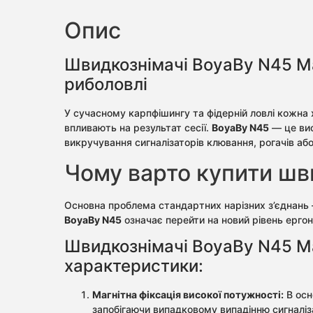
Опис
Швидкознімачі BoyaBy N45 Mag
риболовлі
У сучасному карпфішингу та фідерній ловлі кожна
впливають на результат сесії.
BoyaBy N45
— це вис
викручування сигналізаторів клювання, рогачів аб
Чому варто купити шв
Основна проблема стандартних нарізних з’єднань 
BoyaBy N45
означає перейти на новий рівень ерго
Швидкознімачі BoyaBy N45 Mag
характеристики:
Магнітна фіксація високої потужності:
В осн
запобігаючи випадковому випадінню сигналіз