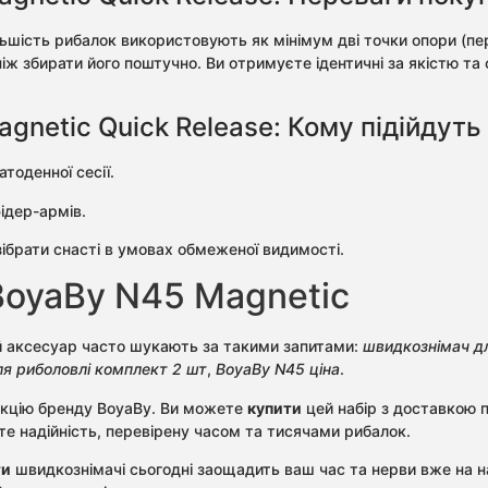
льшість рибалок використовують як мінімум дві точки опори (пе
іж збирати його поштучно. Ви отримуєте ідентичні за якістю т
netic Quick Release: Кому підійдуть 
тоденної сесії.
ідер-армів.
зібрати снасті в умовах обмеженої видимості.
BoyaBy N45 Magnetic
й аксесуар часто шукають за такими запитами:
швидкознімач дл
ля риболовлі комплект 2 шт
,
BoyaBy N45 ціна
.
укцію бренду BoyaBy. Ви можете
купити
цей набір з доставкою п
єте надійність, перевірену часом та тисячами рибалок.
ти
швидкознімачі сьогодні заощадить ваш час та нерви вже на на