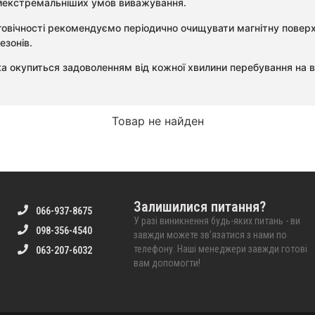
найекстремальніших умов виважування.
вічності рекомендуємо періодично очищувати магнітну поверхню
езонів.
ка окупиться задоволенням від кожної хвилини перебування на в
Товар не найден
Залишилися питання?
066-937-8675
У разі виникнення будь-яких питань - ви
098-356-4540
завжди можете зв'язатися з нами по
телефону. Наші менеджери завжди готові
063-207-6032
вам допомогти!