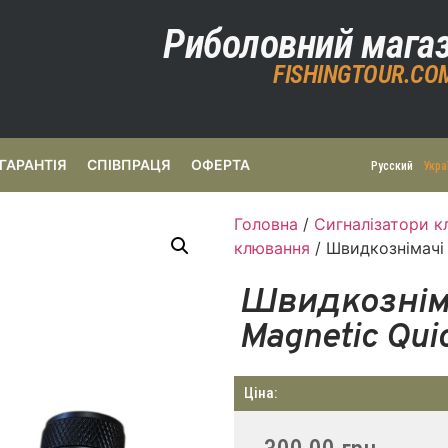
Риболовний мага
FISHINGTOUR.CO
ГАРАНТІЯ
СПІВПРАЦЯ
ОФЕРТА
Русский
Укра
Головна
/
Сигналізатори к
клювання
/ Швидкознімачі 
Швидкозніма
Magnetic Qui
Ціна: