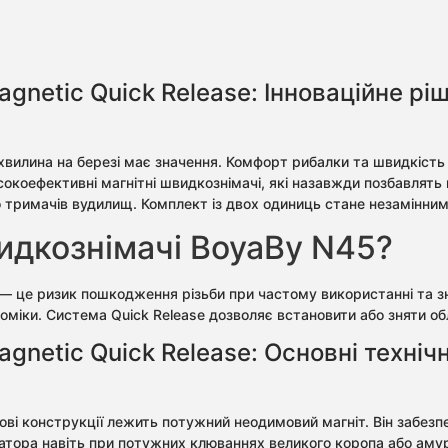
netic Quick Release: Інноваційне рі
 хвилина на березі має значення. Комфорт рибалки та швидкіс
окоефективні магнітні швидкознімачі, які назавжди позбавлять
о тримачів вудилищ. Комплект із двох одиниць стане незамінни
идкознімачі BoyaBy N45?
— це ризик пошкодження різьби при частому використанні та зн
номіки. Система Quick Release дозволяє встановити або зняти о
netic Quick Release: Основні технічн
ові конструкції лежить потужний неодимовий магніт. Він забезп
атора навіть при потужних клюваннях великого коропа або аму