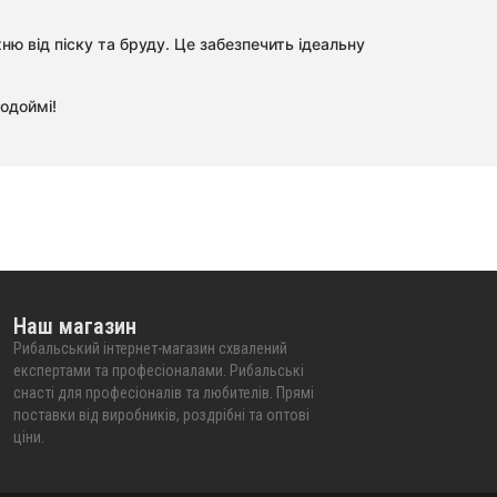
 від піску та бруду. Це забезпечить ідеальну
одоймі!
Наш магазин
Рибальський інтернет-магазин схвалений
експертами та професіоналами. Рибальські
снасті для професіоналів та любителів. Прямі
поставки від виробників, роздрібні та оптові
ціни.