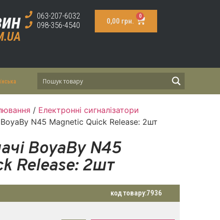
зин
063-207-6032
0
0,00
грн.
098-356-4540
M.UA
їнська
лювання
/
Електронні сигналізатори
BoyaBy N45 Magnetic Quick Release: 2шт
чі BoyaBy N45
ck Release: 2шт
код товару:
7936