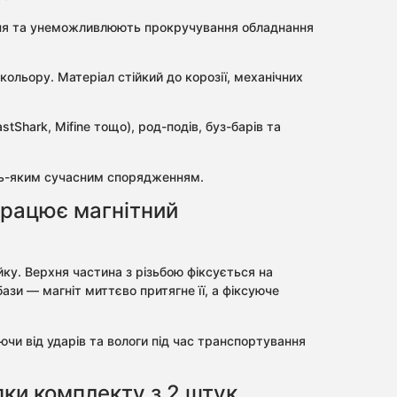
ження та унеможливлюють прокручування обладнання
ольору. Матеріал стійкий до корозії, механічних
tShark, Mifine тощо), род-подів, буз-барів та
удь-яким сучасним спорядженням.
працює магнітний
ку. Верхня частина з різьбою фіксується на
зи — магніт миттєво притягне її, а фіксуюче
чи від ударів та вологи під час транспортування
ки комплекту з 2 штук