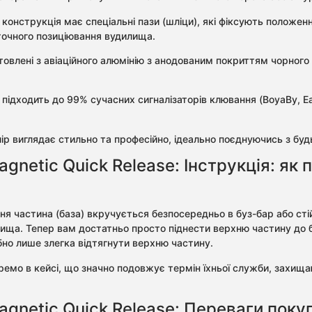
, конструкція має спеціальні пази (шліци), які фіксують поло
 точного позиціювання вудилища.
овлені з авіаційного алюмінію з анодованим покриттям чорного к
підходить до 99% сучасних сигналізаторів клювання (BoyaBy, Eas
ір виглядає стильно та професійно, ідеально поєднуючись з б
netic Quick Release: Інструкція: як 
 частина (база) вкручується безпосередньо в буз-бар або стій
ища. Тепер вам достатньо просто піднести верхню частину до ба
бно лише злегка відтягнути верхню частину.
емо в кейсі, що значно подовжує термін їхньої служби, захищаю
gnetic Quick Release: Переваги покуп