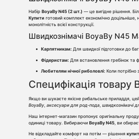
Набір
BoyaBy N45 (2 шт.)
— це вигідне рішення. Бі
Купити
готовий комплект економічно доцільніше, н
монолітність всієї конструкції.
Швидкознімачі BoyaBy N45 Mag
Карпятникам:
Для швидкої підготовки до бага
Фідеристам:
Для встановлення гребінок та ф
Любителям нічної риболовлі:
Коли потрібно 
Специфікація товару 
Якщо ви шукаєте якісне рибальське приладдя, це
BoyaBy
,
аксесуари для род-пода
,
швидкознімачі д
Наш інтернет-магазин пропонує оригінальну прод
одиниці товару. Вибираючи
BoyaBy N45
, ви обира
Не відкладайте комфорт на потім — рішення
купи