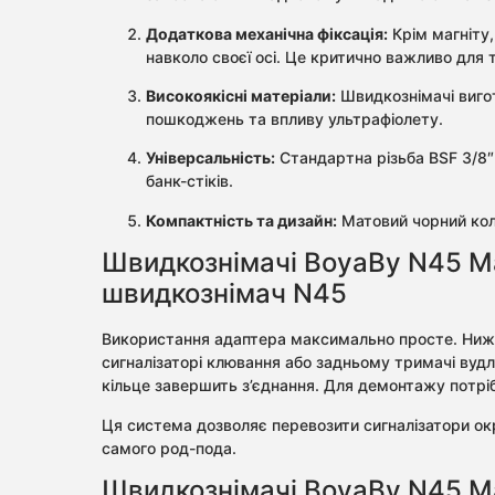
Додаткова механічна фіксація:
Крім магніту
навколо своєї осі. Це критично важливо для
Високоякісні матеріали:
Швидкознімачі вигот
пошкоджень та впливу ультрафіолету.
Універсальність:
Стандартна різьба BSF 3/8″ 
банк-стіків.
Компактність та дизайн:
Матовий чорний кол
Швидкознімачі BoyaBy N45 Mag
швидкознімач N45
Використання адаптера максимально просте. Нижня
сигналізаторі клювання або задньому тримачі вудл
кільце завершить з’єднання. Для демонтажу потрі
Ця система дозволяє перевозити сигналізатори окр
самого род-пода.
Швидкознімачі BoyaBy N45 Ma