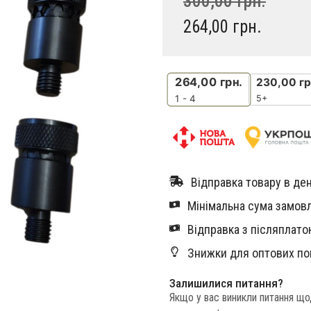
300,00
грн.
264,00
грн.
264,00
грн.
230,00
гр
5+
1 - 4
Відправка товару в ден
Мінімальна сума замовл
Відправка з післяплатою
Знижки для оптових по
Залишилися питання?
Якщо у вас виникли питання щ