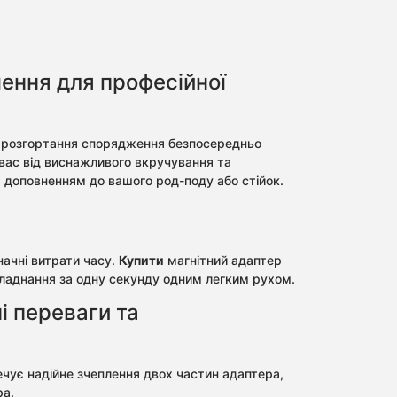
шення для професійної
ть розгортання спорядження безпосередньо
 вас від виснажливого вкручування та
м доповненням до вашого род-поду або стійок.
ачні витрати часу.
Купити
магнітний адаптер
бладнання за одну секунду одним легким рухом.
і переваги та
ечує надійне зчеплення двох частин адаптера,
ра.