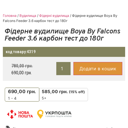
Головна
/
Вудилища
/
Фідерні вудилища
/ Фідерне вудилище Boya By
Falcons Feeder 3.6 карбон тест до 180г
Фідерне вудилище Boya By Falcons
Feeder 3.6 карбон тест до 180г
код товару:
4319
780,00
грн.
Додати в кошик
690,00
грн.
690,00
грн.
585,00
грн.
(15% off)
5+
1 - 4