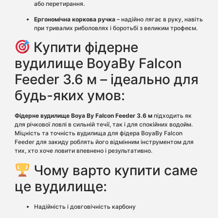
або перетирання.
Ергономічна коркова ручка
– надійно лягає в руку, навіть
при тривалих риболовлях і боротьбі з великим трофеєм.
Купити фідерне
вудилище BoyaBy Falcon
Feeder 3.6 м – ідеально для
будь-яких умов:
Фідерне вудилище Boya By Falcon Feeder 3.6 м
підходить як
для річкової ловлі в сильній течії, так і для спокійних водойм.
Міцність та точність вудилища для фідера BoyaBy Falcon
Feeder для закиду роблять його відмінним інструментом для
тих, хто хоче ловити впевнено і результативно.
Чому варто купити саме
це вудилище:
Надійність і довговічність карбону