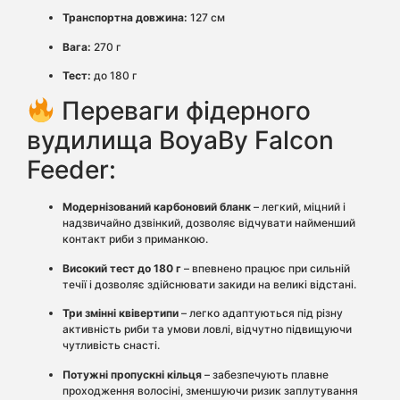
Транспортна довжина:
127 см
Вага:
270 г
Тест:
до 180 г
Переваги фідерного
вудилища BoyaBy Falcon
Feeder:
Модернізований карбоновий бланк
– легкий, міцний і
надзвичайно дзвінкий, дозволяє відчувати найменший
контакт риби з приманкою.
Високий тест до 180 г
– впевнено працює при сильній
течії і дозволяє здійснювати закиди на великі відстані.
Три змінні квівертипи
– легко адаптуються під різну
активність риби та умови ловлі, відчутно підвищуючи
чутливість снасті.
Потужні пропускні кільця
– забезпечують плавне
проходження волосіні, зменшуючи ризик заплутування