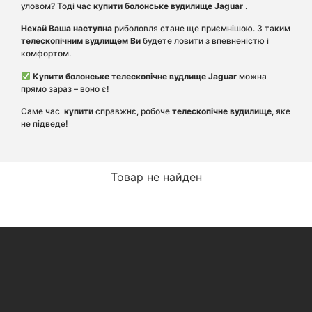
уловом? Тоді час
купити болонське
вудилище Jaguar
.
Нехай Ваша наступна
риболовля стане ще приємнішою. ​​З таким
телескопічним
вудлищем
Ви
будете
ловити з впевненістю і
комфортом.
Купити болонське телескопічне вудлище
Jaguar
можна
прямо зараз – воно є!
Саме час
купити
справжнє, робоче
телескопічне вудилище
, яке
не підведе!
Товар не найден