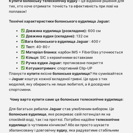
Купити болонську телескопічну вудку
– це відмінне рішення для
тих, хто хоче отримати
точність та ефективність при лові на
поплавок!
Технічні характеристики
болонського вудилища Jaguar:
Довжина вудилища (розкладене):
600 см
Довжина вудки (складене):
132 см
Вага
болонського
вудилища Jaguar
:
400
г
Тест:
40-80 г
Матеріал бланка:
карбон IM5 + FiberGlas
уточнюється
Кільця:
SIC з керамічними вставками
Ручка вудки Jaguar:
протиковзне покриття
Котушкотримач:
спортивний Clip-UP
Плануєте
купити
якісне
болонське вудилище
? Не сумнівайтеся
–
Jaguar
коштує кожної вкладеної гривні. Це одна з тих
моделей, яку обирають не лише любителі, а й досвідчені
спортсмени.
Чому варто купити саме це болонське телескопічне вудилище:
Для багатьох рибалок
Jaguar
став улюбленим вибором. Це
болонське вудилище
, яке розкриває свій потенціал як на
спокійній воді, так і на протязі. Потрібно надійне
телескопічне
вудилище
із чутливим кінчиком? Або ви просто шукаєте
збалансовану і довговічну
вудку
, яка радуватиме стабільним