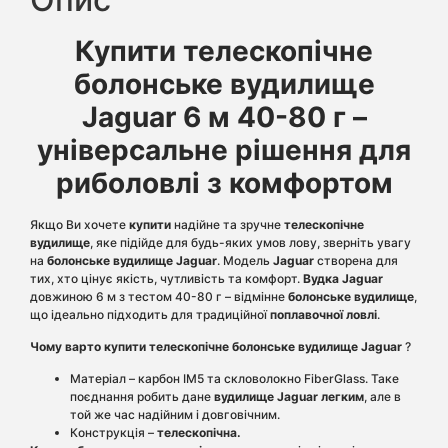
Купити телескопічне
болонське вудилище
Jaguar 6 м 40-80 г –
універсальне рішення для
риболовлі з комфортом
Якщо Ви хочете
купити
надійне та зручне
телескопічне
вудилище
, яке підійде для будь-яких умов лову, зверніть увагу
на
болонське вудилище Jaguar
. Модель
Jaguar
створена для
тих, хто цінує якість, чутливість та комфорт.
Вудка
Jaguar
довжиною 6 м з тестом 40-80 г – відмінне
болонське вудилище
,
що ідеально підходить для традиційної
поплавочної ловлі
.
Чому варто купити телескопічне болонське вудилище Jaguar
?
Матеріал – карбон IM5 та скловолокно FiberGlass. Таке
поєднання робить дане
вудилище
Jaguar
легким
, але в
той же час надійним і довговічним.
Конструкція –
телескопічна.