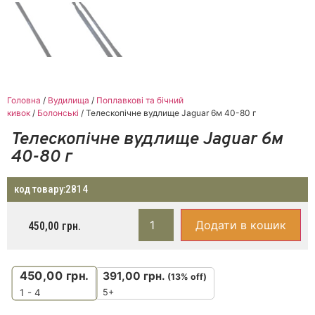
Головна
/
Вудилища
/
Поплавкові та бічний
кивок
/
Болонські
/ Телескопічне вудлище Jaguar 6м 40-80 г
Телескопічне вудлище Jaguar 6м
40-80 г
код товару:
2814
Додати в кошик
450,00
грн.
450,00
грн.
391,00
грн.
(13% off)
5+
1 - 4