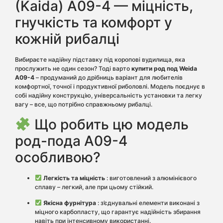
(Kaida) A09-4 — міцність,
гнучкість та комфорт у
кожній рибалці
Вибираєте надійну підставку під коропові вудилища, яка
прослужить не один сезон? Тоді варто
купити род под Weida
A09-4
– продуманий до дрібниць варіант для любителів
комфортної, точної і продуктивної риболовлі. Модель поєднує в
собі надійну конструкцію, універсальність установки та легку
вагу – все, що потрібно справжньому рибалці.
Що робить цю модель
род-пода A09-4
особливою?
Легкість та міцність
: виготовлений з алюмінієвого
сплаву – легкий, але при цьому стійкий.
Якісна фурнітура
: з’єднувальні елементи виконані з
міцного карбопласту, що гарантує надійність збирання
навіть при інтенсивному використанні.