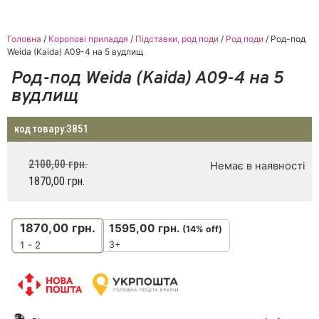
Головна
/
Коропові приладдя
/
Підставки, род поди
/
Род поди
/ Род-под
Weida (Kaida) A09-4 на 5 вудлищ
Род-под Weida (Kaida) A09-4 на 5
вудлищ
код товару:
3851
2100,00
грн.
Немає в наявності
1870,00
грн.
1870,00
грн.
1595,00
грн.
(14% off)
3+
1 - 2