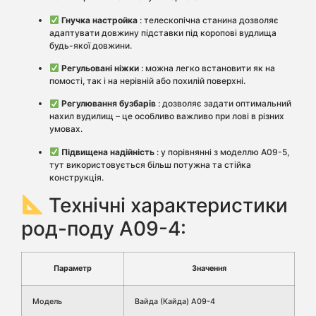
Гнучка настройка
: телескопічна станина дозволяє
адаптувати довжину підставки під коропові вудлища
будь-якої довжини.
Регульовані ніжки
: можна легко встановити як на
помості, так і на нерівній або похилій поверхні.
Регулювання бузбарів
: дозволяє задати оптимальний
нахил вудилищ – це особливо важливо при лові в різних
умовах.
Підвищена надійність
: у порівнянні з моделлю A09-5,
тут використовується більш потужна та стійка
конструкція.
Технічні характеристики
род-поду A09-4:
Параметр
Значення
Модель
Вайда (Кайда) A09-4