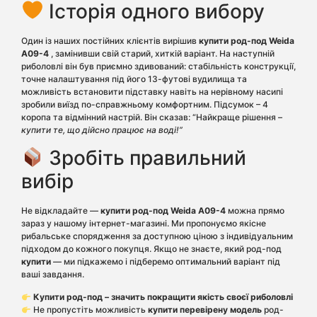
Історія одного вибору
Один із наших постійних клієнтів вирішив
купити род-под Weida
A09-4
, замінивши свій старий, хиткій варіант. На наступній
риболовлі він був приємно здивований: стабільність конструкції,
точне налаштування під його 13-футові вудилища та
можливість встановити підставку навіть на нерівному насипі
зробили виїзд по-справжньому комфортним. Підсумок – 4
коропа та відмінний настрій. Він сказав: “Найкраще рішення –
купити те, що дійсно працює на воді!”
Зробіть правильний
вибір
Не відкладайте —
купити род-под Weida A09-4
можна прямо
зараз у нашому інтернет-магазині. Ми пропонуємо якісне
рибальське спорядження за доступною ціною з індивідуальним
підходом до кожного покупця. Якщо не знаєте, який род-под
купити
— ми підкажемо і підберемо оптимальний варіант під
ваші завдання.
Купити род-под – значить покращити якість своєї риболовлі
Не пропустіть можливість
купити перевірену модель
род-