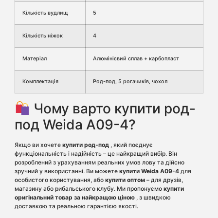
Кількість вудлищ
5
Кількість ніжок
4
Матеріал
Алюмінієвий сплав + карбопласт
Комплектація
Род-под, 5 рогачиків, чохол
Чому варто купити род-
под Weida A09-4?
Якщо ви хочете
купити род-под
, який поєднує
функціональність і надійність – це найкращий вибір. Він
розроблений з урахуванням реальних умов лову та дійсно
зручний у використанні. Ви можете
купити Weida A09-4
для
особистого користування, або
купити оптом
– для друзів,
магазину або рибальського клубу. Ми пропонуємо
купити
оригінальний товар за найкращою ціною
, з швидкою
доставкою та реальною гарантією якості.