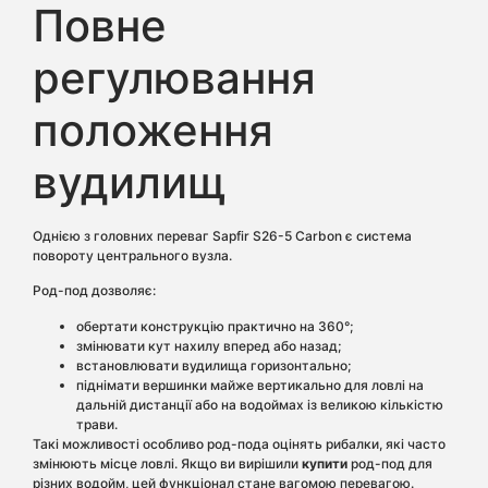
Повне
регулювання
положення
вудилищ
Однією з головних переваг Sapfir S26-5 Carbon є система
повороту центрального вузла.
Род-под дозволяє:
обертати конструкцію практично на 360°;
змінювати кут нахилу вперед або назад;
встановлювати вудилища горизонтально;
піднімати вершинки майже вертикально для ловлі на
дальній дистанції або на водоймах із великою кількістю
трави.
Такі можливості особливо род-пода оцінять рибалки, які часто
змінюють місце ловлі. Якщо ви вирішили
купити
род-под для
різних водойм, цей функціонал стане вагомою перевагою.