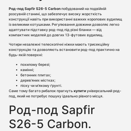
Род-под Sapfir S26-5 Carbon
побудований на подвійній
розсувній станині, що забезпечує високу жорсткість
конструкції навіть при використанні важких коропових вудилищ
із великими котушками. Регулювання довжини дозволяє легко
адаптувати підставку род-под під різні бланки — від
компактних моделей до довгих 13-футових вудилищ.
Чотири незалежні телескопічні ніжки мають трисекційну
конструкцію та дозволяють встановити род-под практично на
будь-якій поверхні:
похилому березі;
камінні;
бетонних плитах;
дерев’яних містках;
піску чи м’якому ґрунті.
Саме тому багато рибалок прагнуть
купити
універсальний род-
под, який не потребує пошуку ідеально рівного місця.
Род-под Sapfir
S26-5 Carbon.