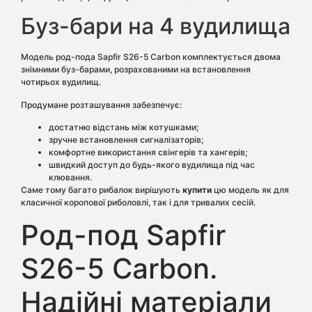
Буз-бари на 4 вудилища
Модель род-пода Sapfir S26-5 Carbon комплектується двома
знімними буз-барами, розрахованими на встановлення
чотирьох вудилищ.
Продумане розташування забезпечує:
достатню відстань між котушками;
зручне встановлення сигналізаторів;
комфортне використання свінгерів та хангерів;
швидкий доступ до будь-якого вудилища під час
клювання.
Саме тому багато рибалок вирішують
купити
цю модель як для
класичної коропової риболовлі, так і для тривалих сесій.
Род-под Sapfir
S26-5 Carbon.
Надійні матеріали