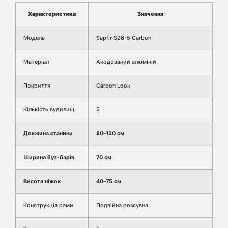
Характеристика
Значення
Модель
Sapfir S26-5 Carbon
Матеріал
Анодований алюміній
Покриття
Carbon Look
Кількість вудилищ
5
Довжина станини
80–130 см
Ширина буз-барів
70 см
Висота ніжок
40–75 см
Конструкція рами
Подвійна розсувна