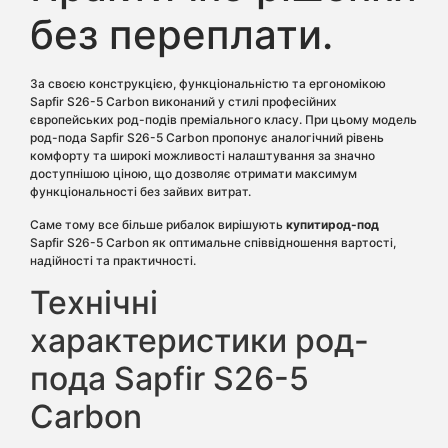
без переплати.
За своєю конструкцією, функціональністю та ергономікою
Sapfir S26-5 Carbon виконаний у стилі професійних
європейських род-подів преміального класу. При цьому модель
род-пода Sapfir S26-5 Carbon пропонує аналогічний рівень
комфорту та широкі можливості налаштування за значно
доступнішою ціною, що дозволяє отримати максимум
функціональності без зайвих витрат.
Саме тому все більше рибалок вирішують
купитирод-под
Sapfir S26-5 Carbon як оптимальне співвідношення вартості,
надійності та практичності.
Технічні
характеристики род-
пода Sapfir S26-5
Carbon