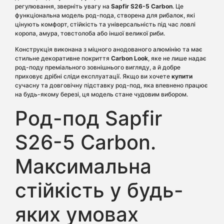
регулювання, зверніть увагу на
Sapfir S26-5 Carbon
. Це
функціональна модель род-пода, створена для рибалок, які
цінують комфорт, стійкість та універсальність під час ловлі
коропа, амура, товстолоба або іншої великої риби.
Конструкція виконана з міцного анодованого алюмінію та має
стильне декоративне покриття
Carbon Look
, яке не лише надає
род-поду преміального зовнішнього вигляду, а й добре
приховує дрібні сліди експлуатації. Якщо ви хочете
купити
сучасну та довговічну підставку род-под, яка впевнено працює
на будь-якому березі, ця модель стане чудовим вибором.
Род-под Sapfir
S26-5 Carbon.
Максимальна
стійкість у будь-
яких умовах