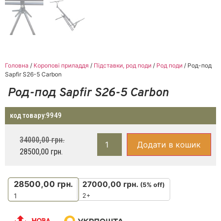
Головна
/
Коропові приладдя
/
Підставки, род поди
/
Род поди
/ Род-под
Sapfir S26-5 Carbon
Род-под Sapfir S26-5 Carbon
код товару:
9949
34000,00
грн.
Додати в кошик
28500,00
грн.
28500,00
грн.
27000,00
грн.
(5% off)
2+
1