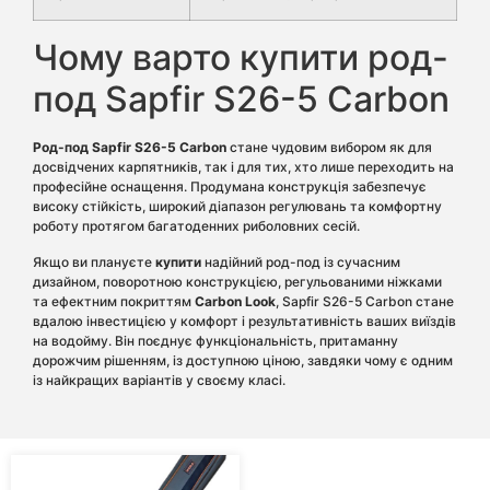
Чому варто купити род-
под Sapfir S26-5 Carbon
Род-под Sapfir S26-5 Carbon
стане чудовим вибором як для
досвідчених карпятників, так і для тих, хто лише переходить на
професійне оснащення. Продумана конструкція забезпечує
високу стійкість, широкий діапазон регулювань та комфортну
роботу протягом багатоденних риболовних сесій.
Якщо ви плануєте
купити
надійний род-под із сучасним
дизайном, поворотною конструкцією, регульованими ніжками
та ефектним покриттям
Carbon Look
, Sapfir S26-5 Carbon стане
вдалою інвестицією у комфорт і результативність ваших виїздів
на водойму. Він поєднує функціональність, притаманну
дорожчим рішенням, із доступною ціною, завдяки чому є одним
із найкращих варіантів у своєму класі.