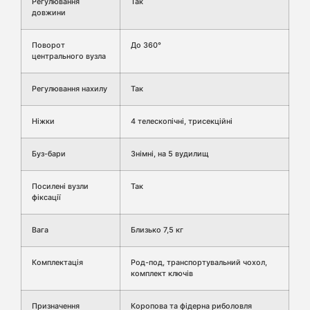
Регулювання
Так
довжини
Поворот
До 360°
центрального вузла
Регулювання нахилу
Так
Ніжки
4 телескопічні, трисекційні
Буз-бари
Знімні, на 5 вудилищ
Посилені вузли
Так
фіксації
Вага
Близько 7,5 кг
Комплектація
Род-под, транспортувальний чохол,
комплект ключів
Призначення
Коропова та фідерна риболовля