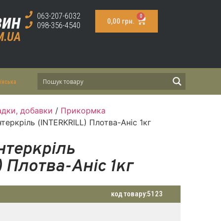
зин
063-207-6032
0
0,00
грн.
098-356-4540
M.UA
їнська
дки, добавки
/
Прикормка
теркріль (INTERKRILL) Плотва-Аніс 1кг
нтеркріль
 Плотва-Аніс 1кг
код товару:
5123