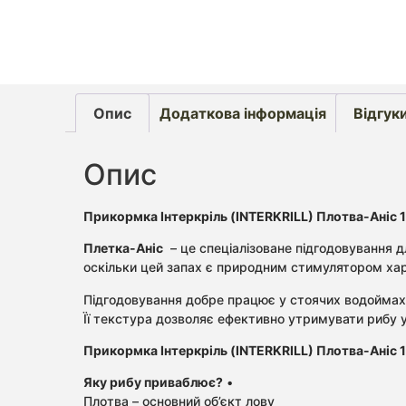
Опис
Додаткова інформація
Відгуки
Опис
Прикормка Інтеркріль (INTERKRILL) Плотва-Аніс 1
Плетка-Аніс
– це спеціалізоване підгодовування 
оскільки цей запах є природним стимулятором харчо
Підгодовування добре працює у стоячих водоймах і
Її текстура дозволяє ефективно утримувати рибу у 
Прикормка Інтеркріль (INTERKRILL) Плотва-Аніс 1
Яку рибу приваблює?
•
Плотва – основний об’єкт лову