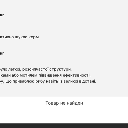
кг
активно шукає корм
кг
уло легкої, розсипчастої структури.
вками або мотилем підвищення ефективності.
 що приваблює рибу навіть із великої відстані.
Товар не найден