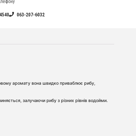
елефону
4540
063-207-6032
ісовому аромату вона швидко приваблює рибу,
иняється, залучаючи рибу з різних рівнів водойми.