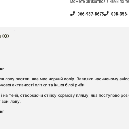
можете зв’язатися з нами по т
066-937-8675
098-356-
 (0)
кг
для лову плотви, яке має чорний колір. Завдяки насиченому ан
вої активності плітки та іншої білої риби.
 на течії, створюючи стійку кормову пляму, яка поступово розч
зоні лову.
кг