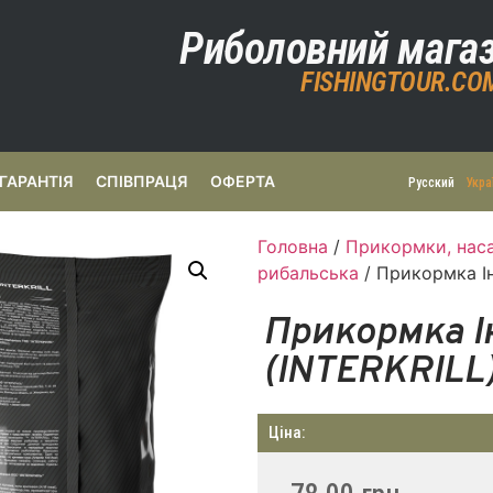
Риболовний мага
FISHINGTOUR.CO
ГАРАНТІЯ
СПІВПРАЦЯ
ОФЕРТА
Русский
Укра
Головна
/
Прикормки, наса
рибальська
/ Прикормка Ін
Прикормка І
(INTERKRILL)
Ціна: