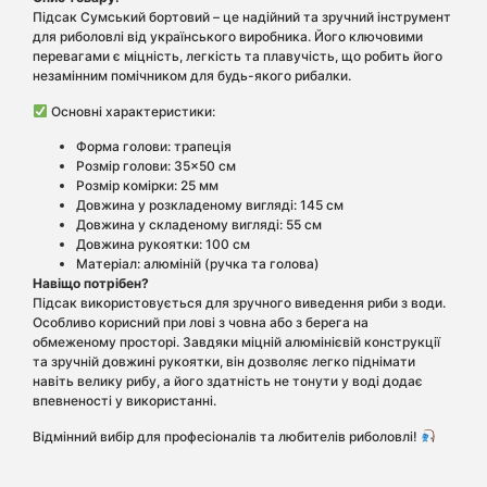
Підсак Сумський бортовий – це надійний та зручний інструмент
для риболовлі від українського виробника. Його ключовими
перевагами є міцність, легкість та плавучість, що робить його
незамінним помічником для будь-якого рибалки.
Основні характеристики:
Форма голови: трапеція
Розмір голови: 35×50 см
Розмір комірки: 25 мм
Довжина у розкладеному вигляді: 145 см
Довжина у складеному вигляді: 55 см
Довжина рукоятки: 100 см
Матеріал: алюміній (ручка та голова)
Навіщо потрібен?
Підсак використовується для зручного виведення риби з води.
Особливо корисний при лові з човна або з берега на
обмеженому просторі. Завдяки міцній алюмінієвій конструкції
та зручній довжині рукоятки, він дозволяє легко піднімати
навіть велику рибу, а його здатність не тонути у воді додає
впевненості у використанні.
Відмінний вибір для професіоналів та любителів риболовлі!