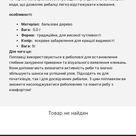
води, що дозволяє рибалці легко відстежувати клювання.
особливості:
Матеріал:
бальзове дерево
Вага:
5.0 г
Форма:
традиційна, для високої чутливості
Колір:
яскраве забарвлення для кращої видимості
Вага:
5г
Для чого це:
Поплавці використовуються в риболовлі для встановлення
глибини занурення приманки та візуального виявлення клювань.
Вони допомагають визначити активність риби та значно
збільшують шанси на успішний улов. Підходять як для
початківців, так і для досвідчених рибалок. З цим поплавком ви
зможете насолоджуватися риболовлею та ловити рибу з
комфортом!
Товар не найден