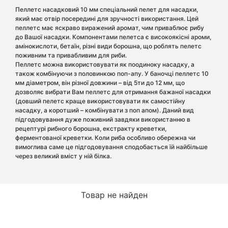
Пеллетс насадковий 10 мм спеціальний пелет для насадки,
який має отвір посередині для зручності використання. Цей
пеллетс має яскраво виражений аромат, чим приваблює рибу
до Вашої насадки. Компонентами пелетса є високоякісні ароми,
амінокислоти, бетаїн, різні види борошна, що роблять пелетс
поживним та привабливим для риби.
Пеллетс можна використовувати як поодиноку насадку, а
також комбінуючи з половинкою поп-апу. У баночці пеллетс 10
мм діаметром, він різної довжини – від 5ти до 12 мм, що
дозволяє вибрати Вам пеллетс для отримання бажаної насадки
(довший пелетс краще використовувати як самостійну
насадку, а коротший – комбінувати з поп апом). Даний вид
підгодовування дуже поживний завдяки використанню в
рецептурі рибного борошна, екстракту креветки,
ферментованої креветки. Коли риба особливо обережна чи
вимоглива саме це підгодовування сподобається їй найбільше
через великий вміст у ній білка.
Товар не найден