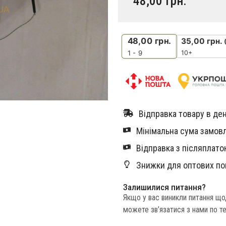
48,00
грн.
48,00
грн.
35,00
грн.
10+
1 - 9
Відправка товару в ден
Мінімальна сума замовл
Відправка з післяплатою
Знижки для оптових по
Залишилися питання?
Якщо у вас виникли питання щ
можете зв’язатися з нами по т