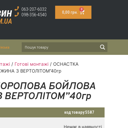
зин
063-207-6032
0
0,00
грн.
098-356-4540
M.UA
їнська
тажі
/
Готові монтажі
/ ОСНАСТКА
ЖИНА З ВЕРТОЛІТОМ”40гр
КОРОПОВА БОЙЛОВА
 ВЕРТОЛІТОМ”40гр
код товару:
5587
Немає в наявності