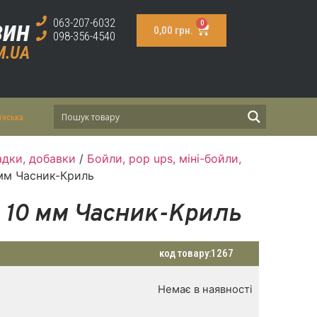
зин
063-207-6032
0
0,00
грн.
098-356-4540
M.UA
їнська
дки, добавки
/
Бойли, pop ups, міні-бойли,
 мм Часник-Криль
 10 мм Часник-Криль
код товару:
1267
Немає в наявності