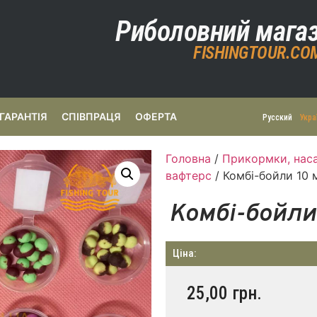
Риболовний мага
FISHINGTOUR.CO
ГАРАНТІЯ
СПІВПРАЦЯ
ОФЕРТА
Русский
Укра
Головна
/
Прикормки, наса
вафтерс
/ Комбі-бойли 10
Комбі-бойли
Ціна:
25,00
грн.