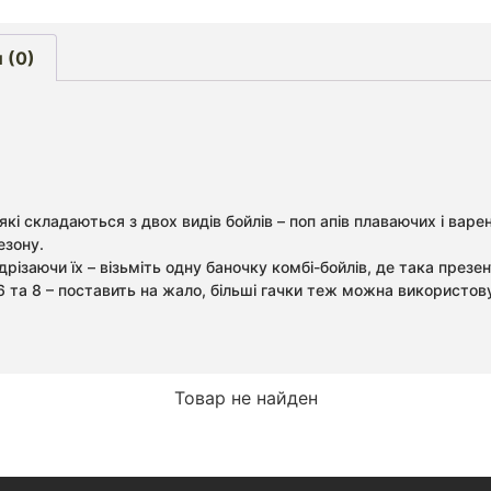
 (0)
 які складаються з двох видів бойлів – поп апів плаваючих і вар
езону.
ідрізаючи їх – візьміть одну баночку комбі-бойлів, де така през
 6 та 8 – поставить на жало, більші гачки теж можна використов
Товар не найден