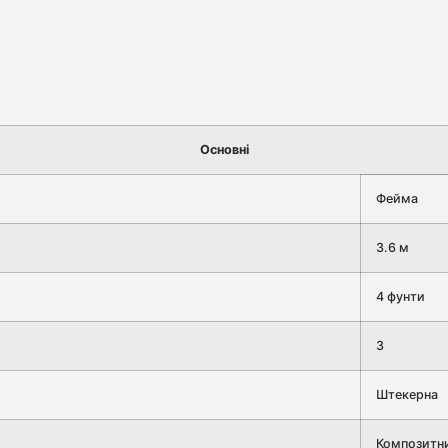
Основні
Фейма
3.6 м
4 фунти
3
Штекерна
Композитн