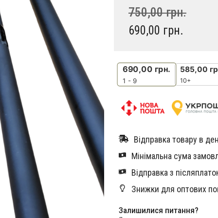
750,00
грн.
690,00
грн.
690,00
грн.
585,00
гр
10+
1 - 9
Відправка товару в ден
Мінімальна сума замовл
Відправка з післяплатою
Знижки для оптових по
Залишилися питання?