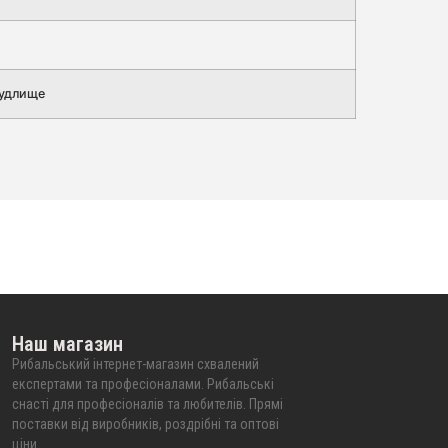
вудлище
Наш магазин
Рибальський інтернет-магазин схвалений
експертами та професіоналами. Рибальські
снасті для професіоналів та любителів. Прямі
поставки від виробників, роздрібні та оптові
ціни.