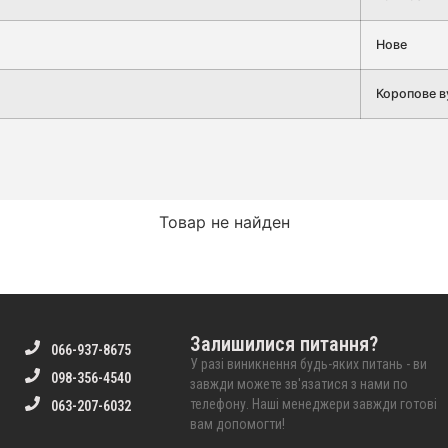
Нове
Коропове 
Товар не найден
Залишилися питання?
066-937-8675
У разі виникнення будь-яких питань - ви
098-356-4540
завжди можете зв'язатися з нами по
телефону. Наші менеджери завжди готові
063-207-6032
вам допомогти!