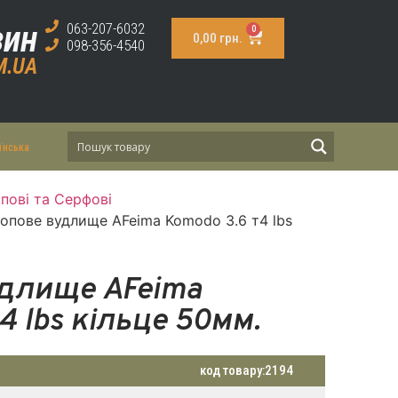
зин
063-207-6032
0
0,00
грн.
098-356-4540
M.UA
їнська
пові та Серфові
опове вудлище AFeima Komodo 3.6 т4 lbs
длище AFeima
4 lbs кільце 50мм.
код товару:
2194