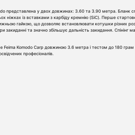
do представлена ​​у двох довжинах: 3.60 та 3.90 метра. Бланк с
х ніжках із вставками з карбіду кремнію (SiC). Перше стартове
жньою гайкою, що дозволяє встановлювати котушки різних розм
и закиданні та значно збільшує дальність закидання. Спінінг м
е Feima Komodo Carp довжиною 3.6 метра і тестом до 180 грам 
досвідчених професіоналів.