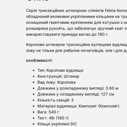
Серія трисекційних штекерних спінінгів Feima Komo
обладнаний великими укріпленими кільцями на трьо
оснащений гвинтовим кріпленням для котушки з ни
розширена рукоять, що забезпечує зручний хват пр
використовувати принади вагою до 180 г.
Коропове штекерне трисекційне вуглецеве вудлищ
лову не тільки для рибалок-початківців, але і для 
особливості:
Тип: Коропове вудлище
Конструкція: Штекер
Вид лову: Коропова
Довжина у розкладеному вигляді: 3.60 м
Довжина у складеному вигляді: 127 см
Кількість секцій: 3
Матеріал вудилища: Композит (Композит)
Вага: 540 г
Тест: 4lb (180 г)
Кільця укріплені SIC