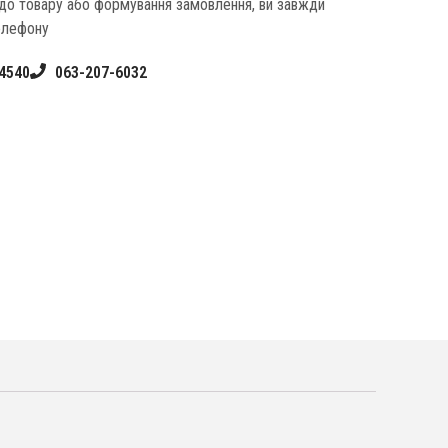
одо товару або формування замовлення, ви завжди
елефону
4540
063-207-6032