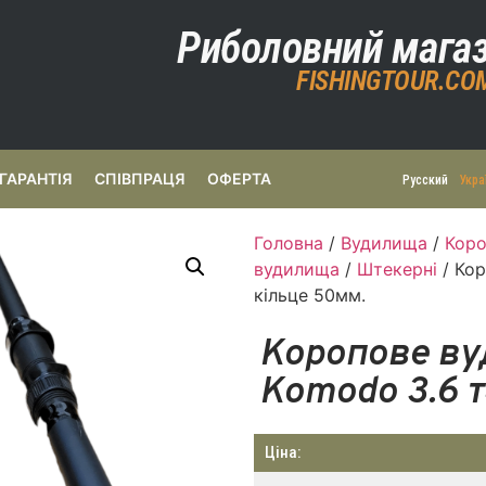
Риболовний мага
FISHINGTOUR.CO
ГАРАНТІЯ
СПІВПРАЦЯ
ОФЕРТА
Русский
Укра
Головна
/
Вудилища
/
Коро
вудилища
/
Штекерні
/ Кор
кільце 50мм.
Коропове ву
Komodo 3.6 т
Ціна: