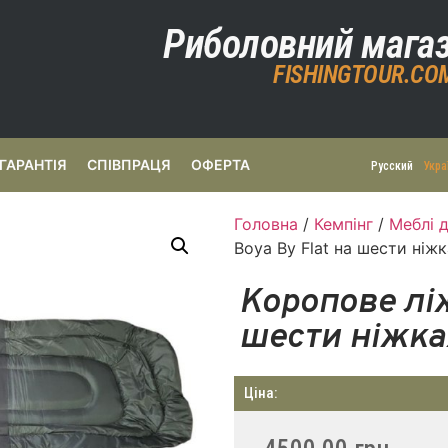
Риболовний мага
FISHINGTOUR.CO
ГАРАНТІЯ
СПІВПРАЦЯ
ОФЕРТА
Русский
Укра
Головна
/
Кемпінг
/
Меблі 
Boya By Flat на шести ніж
Коропове ліж
шести ніжка
Ціна: