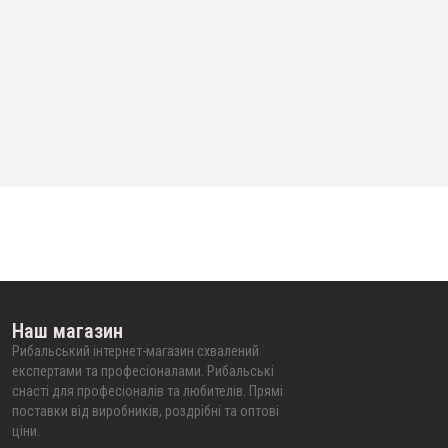
Наш магазин
Рибальський інтернет-магазин схвалений
експертами та професіоналами. Рибальські
снасті для професіоналів та любителів. Прямі
поставки від виробників, роздрібні та оптові
ціни.