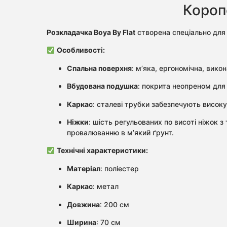
Коропо
Розкладачка Boya By Flat
створена спеціально для к
Особливості:
Спальна поверхня
: м’яка, ергономічна, викон
Вбудована подушка
: покрита неопреном для
Каркас
: сталеві трубки забезпечують високу 
Ніжки
: шість регульованих по висоті ніжок 
провалюванню в м’який ґрунт.
Технічні характеристики:
Матеріал
: поліестер
Каркас
: метал
Довжина
: 200 см
Ширина
: 70 см