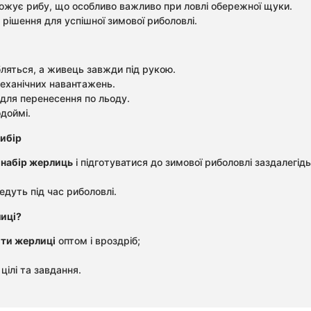
рожує рибу, що особливо важливо при ловлі обережної щуки.
рішення для успішної зимової риболовлі.
бляться, а живець завжди під рукою.
 механічних навантажень.
для перенесення по льоду.
доймі.
ибір
 набір жерлиць
і підготуватися до зимової риболовлі заздалегі
едуть під час риболовлі.
иці?
ти жерлиці
оптом і вроздріб;
цілі та завдання.