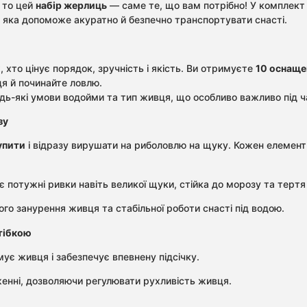
, то цей
набір жерлиць
— саме те, що вам потрібно! У комплект
, яка допоможе акуратно й безпечно транспортувати снасті.
, хто цінує порядок, зручність і якість. Ви отримуєте
10 оснаще
ця й починайте ловлю.
дь-які умови водойми та тип живця, що особливо важливо під ча
зу
упити
і відразу вирушати на риболовлю на щуку. Кожен елемент
потужні ривки навіть великої щуки, стійка до морозу та тертя 
о занурення живця та стабільної роботи снасті під водою.
тібкою
ує живця і забезпечує впевнену підсічку.
енні, дозволяючи регулювати рухливість живця.