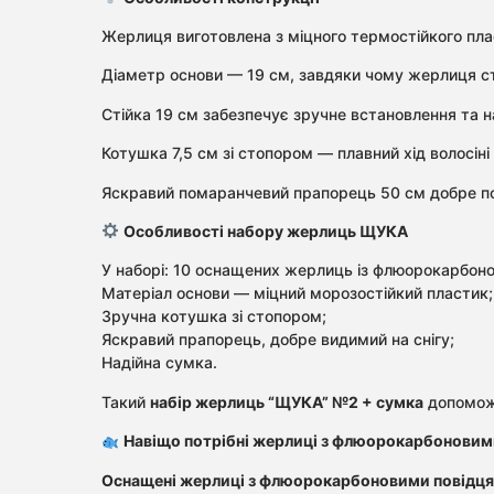
Жерлиця виготовлена з міцного термостійкого плас
Діаметр основи — 19 см, завдяки чому жерлиця сті
Стійка 19 см забезпечує зручне встановлення та н
Котушка 7,5 см зі стопором — плавний хід волосіні
Яскравий помаранчевий прапорець 50 см добре пом
Особливості набору жерлиць ЩУКА
У наборі: 10 оснащених жерлиць із флюорокарбон
Матеріал основи — міцний морозостійкий пластик;
Зручна котушка зі стопором;
Яскравий прапорець, добре видимий на снігу;
Надійна сумка.
Такий
набір жерлиць “ЩУКА” №2 + сумка
допоможе
Навіщо потрібні жерлиці з флюорокарбоновим
Оснащені жерлиці з флюорокарбоновими повідц