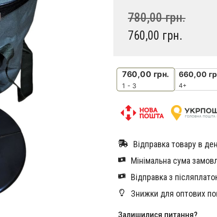
780,00
грн.
760,00
грн.
760,00
грн.
660,00
гр
4+
1 - 3
Відправка товару в ден
Мінімальна сума замовл
Відправка з післяплатою
Знижки для оптових по
Залишилися питання?