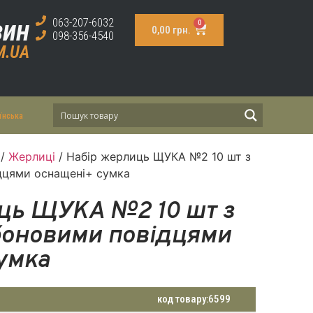
зин
063-207-6032
0
0,00
грн.
098-356-4540
M.UA
їнська
/
Жерлиці
/ Набір жерлиць ЩУКА №2 10 шт з
цями оснащені+ сумка
ць ЩУКА №2 10 шт з
оновими повідцями
умка
код товару:
6599