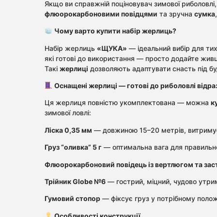
Якщо ви справжній поціновувач зимової риболовлі
флюорокарбоновими повідцями
та зручна
сумка
Чому варто купити набір жерлиць?
Набір жерлиць
«ЩУКА»
— ідеальний вибір для тих
які готові до використання — просто додайте жив
Такі
жерлиці
дозволяють адаптувати снасть під бу
Оснащені жерлиці — готові до риболовлі відра
Ця жерлиця повністю укомплектована — можна
к
зимової ловлі:
Ліска 0,35 мм
— довжиною 15–20 метрів, витримує 
Груз “оливка” 5 г
— оптимальна вага для правильног
Флюорокарбоновий повідець із вертлюгом та зас
Трійник Globe №6
— гострий, міцний, чудово утрим
Гумовий стопор
— фіксує груз у потрібному полож
Особливості конструкції