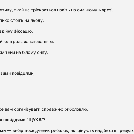
тику, який не тріскається навіть на сильному морозі.
йко стоїть на льоду.
адійну фіксацію.
 й контроль за клюванням.
ітний на білому снігу.
овими повідцями;
 вам організувати справжню риболовлю.
и повідцями “ЩУКА”?
ями
— вибір досвідчених рибалок, які цінують надійність і резу