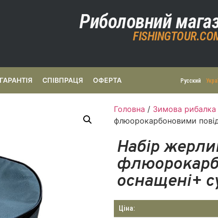
Риболовний мага
FISHINGTOUR.CO
ГАРАНТІЯ
СПІВПРАЦЯ
ОФЕРТА
Русский
Укра
Головна
/
Зимова рибалка
флюорокарбоновими повід
Набір жерли
флюорокарб
оснащені+ с
Ціна: