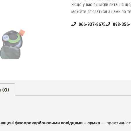
Якщо у вас виникли питання щ
можете зв’язатися з нами по т
066-937-8675
098-356-
 (0)
снащені флюорокарбоновими повідцями + сумка
— практичність