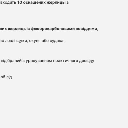
 входить
10 оснащених жерлиць із
них жерлиць із флюорокарбоновими повідцями
,
с ловлі щуки, окуня або судака.
 підібраний з урахуванням практичного досвіду
об лід.