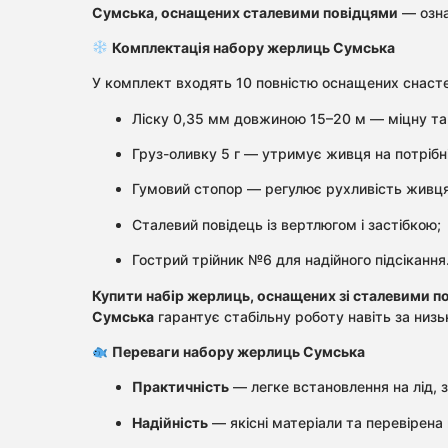
Сумська, оснащених сталевими повідцями
— озна
Комплектація набору жерлиць Сумська
У комплект входять 10 повністю оснащених снаст
Ліску 0,35 мм довжиною 15–20 м — міцну та 
Груз-оливку 5 г — утримує живця на потрібні
Гумовий стопор — регулює рухливість живця
Сталевий повідець із вертлюгом і застібкою;
Гострий трійник №6 для надійного підсікання
Купити набір жерлиць, оснащених зі сталевими 
Сумська
гарантує стабільну роботу навіть за низ
Переваги набору жерлиць Сумська
Практичність
— легке встановлення на лід, 
Надійність
— якісні матеріали та перевірена