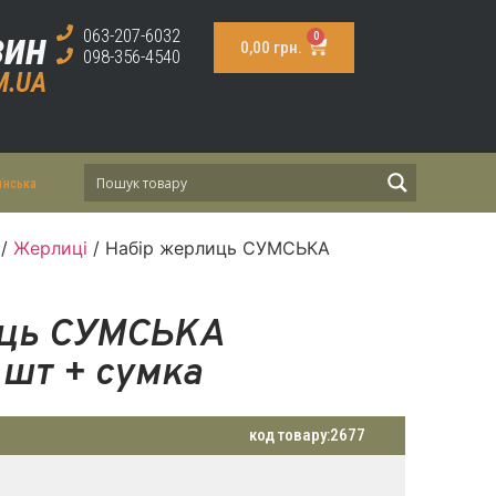
зин
063-207-6032
0
0,00
грн.
098-356-4540
M.UA
їнська
/
Жерлиці
/ Набір жерлиць СУМСЬКА
иць СУМСЬКА
 шт + сумка
код товару:
2677