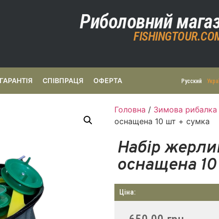
Риболовний мага
FISHINGTOUR.CO
ГАРАНТІЯ
СПІВПРАЦЯ
ОФЕРТА
Русский
Укра
Головна
/
Зимова рибалка
оснащена 10 шт + сумка
Набір жерл
оснащена 10
Ціна: