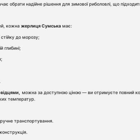
чає обрати надійне рішення для зимової риболовлі, що підходит
ей, кожна
жерлиця Сумська
має:
стійку до морозу;
й глибині;
;
.
повідцями,
можна за доступною ціною — ви отримуєте повний ко
ьких температур.
зручне транспортування.
 конструкція.