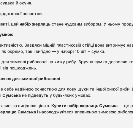
судака й окуня.
одаткової оснастки.
екті, цей
набір жерлиць
стане чудовим вибором. У ньому проду
сумкою
ктивністю. Завдяки міцній пластиковій стійці вона витримує на
як окремо, так і вигідно — у наборі 10 шт + сумка.
 для зимової риболовлі на хижу рибу. Зручна сумка дозволяє к
і від пошкоджень.
ення для зимової риболовлі
те себе надійною оснасткою для лову щуки та іншої хижої риби.
і Сумська
не підведуть у будь-яких умовах.
азині за вигідною ціною.
Купити набір жерлиць Сумська
— це ро
жерлицю Сумська
і насолоджуйтеся впевненою зимовою риболо