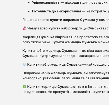
Універсальність
— підходить для лову щуки, 
Готовність до використання
— не потребує д
Якщо ви хочете
купити жерлицю Сумська
у компл
Чому варто купити набір жерлиць Сумська із 
Жерлиця Сумська
відрізняється простотою та ефе
лову хижої риби.
Купити жерлицю Сумська
можна 
Купити набір жерлиць Сумська
— це ціла система
Сумська
, підтримуючи порядок і захищаючи снаст
Купити набір жерлиць Сумська — найкраще ріш
Обираючи
набір жерлиць Сумська
, ви забезпечує
комфортної риболовлі: легкі, міцні та стійкі
жерлиц
Купити жерлицю Сумська оптом
в інтернет-маг
не один сезон. Не пропустіть можливість
купити 