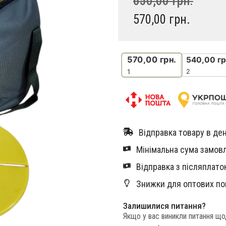
650,00
грн.
570,00
грн.
570,00
грн.
540,00
гр
2
1
Відправка товару в ден
Мінімальна сума замовл
Відправка з післяплатою
Знижки для оптових по
Залишилися питання?
Якщо у вас виникли питання щ