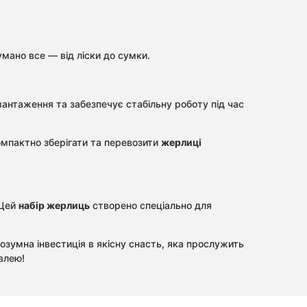
мано все — від ліски до сумки.
вантаження та забезпечує стабільну роботу під час
омпактно зберігати та перевозити
жерлиці
 Цей
набір жерлиць
створено спеціально для
зумна інвестиція в якісну снасть, яка прослужить
влею!