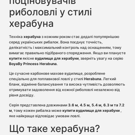
поціновувачів
риболовлі у стилі
херабуна
Техніка
херабуна
з кожним роком стає дедалі популярнішою
серед українських рибалок. Вона поєднує точність,
делікатність і максимальний контроль над оснащенням, тому
вимагає правильно підібраного спорядження. Якщо ви плануєте
купити
якісне
вудилище для херабуни
, зверніть увагу на серію
BoyaBy Princess Herabuna
.
Це сучасне карбонове махове вудилище, розроблене
спеціально для поплавкової ловлі у стилі
Herabuna
. Легкий
бланк, відмінне балансування та висока чутливість дозволяють
отримувати задоволення від кожної риболовлі незалежно від
рівня досвіду.
Серія представлена довжинами
3.6 м, 4.5 м, 5.4 м, 6.3 м та 7.2
м
, тому кожен рибалка може
купити вудилище для херабуни
,
яке найкраще відповідає умовам ловлі.
Що таке херабуна?