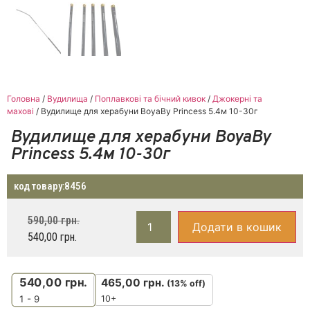
Головна
/
Вудилища
/
Поплавкові та бічний кивок
/
Джокерні та
махові
/ Вудилище для херабуни BoyaBy Princess 5.4м 10-30г
Вудилище для херабуни BoyaBy
Princess 5.4м 10-30г
код товару:
8456
590,00
грн.
Додати в кошик
540,00
грн.
540,00
грн.
465,00
грн.
(13% off)
10+
1 - 9