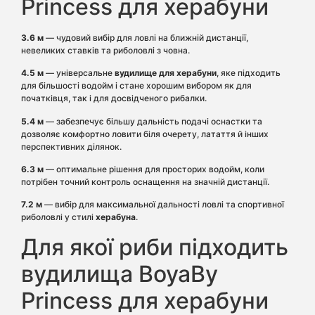
Princess для херабуни
3.6 м
— чудовий вибір для ловлі на ближній дистанції,
невеликих ставків та риболовлі з човна.
4.5 м
— універсальне
вудилище для херабуни
, яке підходить
для більшості водойм і стане хорошим вибором як для
початківця, так і для досвідченого рибалки.
5.4 м
— забезпечує більшу дальність подачі оснастки та
дозволяє комфортно ловити біля очерету, латаття й інших
перспективних ділянок.
6.3 м
— оптимальне рішення для просторих водойм, коли
потрібен точний контроль оснащення на значній дистанції.
7.2 м
— вибір для максимальної дальності ловлі та спортивної
риболовлі у стилі
херабуна
.
Для якої риби підходить
вудилища BoyaBy
Princess для херабуни