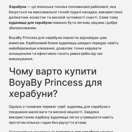
Херабуна
— це японська техніка поплавкової риболовлі, яка
базується на максимально точній подачі насадки, використанні
делікатних оснасток та високій чутливості снасті. Саме тому
вудилище для херабуни
повинно бути легким, міцним і добре
збалансованим.
BoyaBy Princess для херабуни повністю відповідає цим
вимогам. Карбоновий бланк вудилища швидко передає навіть
найобережніше клювання, дозволяє точно керувати
оснащенням та ефективно гасить ривки риби під час
виважування.
Чому варто купити
BoyaBy Princess для
херабуни?
Однією з головних переваг серії вудилищ для херабуни є
поєднання малої ваги та високої міцності. Завдяки
використанню карбону вудилище легко утримувати навіть
протягом кількох годин без відчуття втоми.
Телескопічна конструкція
вудилища для херабуни
швидко