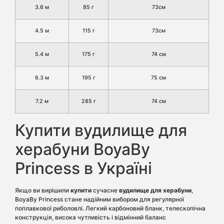
3.6 м
85 г
73см
4.5 м
115 г
73см
5.4 м
175 г
74 см
6.3 м
195 г
75 см
7.2 м
285 г
74 см
Купити вудилище для
херабуни BoyaBy
Princess в Україні
Якщо ви вирішили
купити
сучасне
вудилище для херабуни
,
BoyaBy Princess стане надійним вибором для регулярної
поплавкової риболовлі. Легкий карбоновий бланк, телескопічна
конструкція, висока чутливість і відмінний баланс