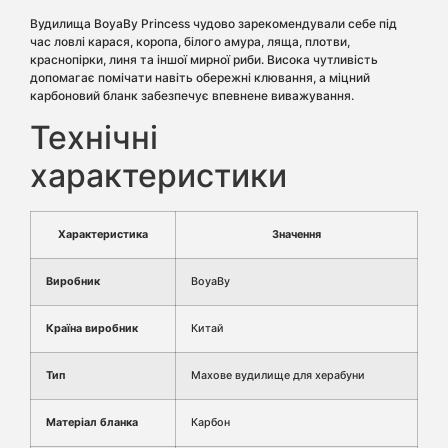
Вудилища BoyaBy Princess чудово зарекомендували себе під
час ловлі карася, коропа, білого амура, ляща, плотви,
краснопірки, линя та іншої мирної риби. Висока чутливість
допомагає помічати навіть обережні клювання, а міцний
карбоновий бланк забезпечує впевнене виважування.
Технічні
характеристики
Характеристика
Значення
Виробник
BoyaBy
Країна виробник
Китай
Тип
Махове вудилище для херабуни
Матеріал бланка
Карбон