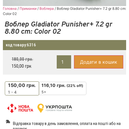
Головна
/
Приманки
/
Воблера
/ Воблер Gladiator Punisher+ 7.2 gr 8.80 cm:
Color 02
Воблер Gladiator Punisher+ 7.2 gr
8.80 cm: Color 02
код товару:
6316
180,00
грн.
Додати в кошик
150,00
грн.
150,00
грн.
116,10
грн.
(22% off)
5+
1 - 4
Відправка товару в день замовлення, оплата на пошті або на
рахунок