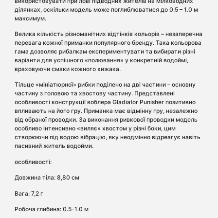
використовувати при лові підводних жителів на мілководних
ділянках, оскільки модель може поглиблюватися до 0.5 – 1.0 м
максимум.
Велика кількість різноманітних відтінків кольорів – незаперечна
перевага кожної приманки популярного бренду. Така кольорова
гама дозволяє рибалкам експериментувати та вибирати різні
варіанти для успішного «полювання» у конкретній водоймі,
враховуючи смаки кожного хижака.
Тільце «мініатюрної» рибки поділено на дві частини – основну
частину з головою та хвостову частину. Представлені
особливості конструкції воблера Gladiator Punisher позитивно
впливають на його гру. Приманка має відмінну гру, незалежно
від обраної проводки. За виконання ривкової проводки модель
особливо інтенсивно «виляє» хвостом у різні боки, цим
створюючи під водою вібрацію, яку неодмінно відреагує навіть
пасивний житель водойми.
особливості:
Довжина тіла: 8,80 см
Вага: 7,2 г
Робоча глибина: 0.5-1.0 м