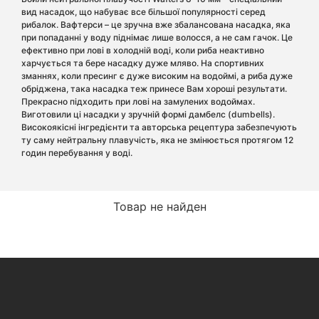
вид насадок, що набуває все більшої популярності серед
рибалок. Вафтерси – це зручна вже збалансована насадка, яка
при попаданні у воду піднімає лише волосся, а не сам гачок. Це
ефективно при лові в холодній воді, коли риба неактивно
харчується та бере насадку дуже мляво. На спортивних
зманнях, коли пресинг є дуже високим на водоймі, а риба дуже
обріджена, така насадка теж принесе Вам хороші результати.
Прекрасно підходить при лові на замулених водоймах.
Виготовили ці насадки у зручній формі дамбелс (dumbells).
Високоякісні інгредієнти та авторська рецептура забезпечують
ту саму нейтральну плавучість, яка не змінюється протягом 12
годин перебування у воді.
Товар не найден