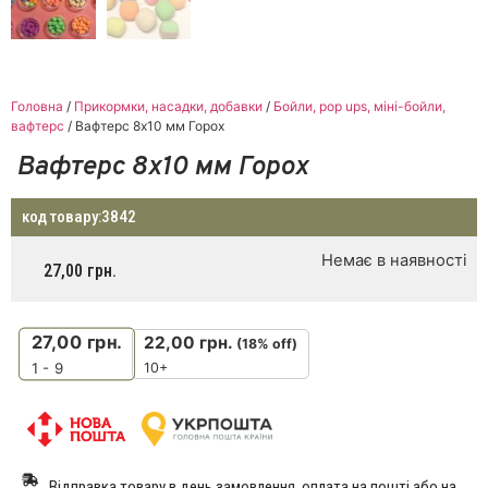
Головна
/
Прикормки, насадки, добавки
/
Бойли, pop ups, міні-бойли,
вафтерс
/ Вафтерс 8х10 мм Горох
Вафтерс 8х10 мм Горох
код товару:
3842
Немає в наявності
27,00
грн.
27,00
грн.
22,00
грн.
(18% off)
10+
1 - 9
Відправка товару в день замовлення, оплата на пошті або на