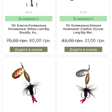
9973
5725
В наявності
В наявності
16г Блесна Коливальна
10г Коливальна Блешня
(коливалка) Willow Leaf Від
Kastmaster (срібло-Луска)
BoyaBy, Ко...
Long Від Wei...
70,00
грн.
60,00
грн.
43,00
грн.
31,00
грн.
Додати в кошик
Додати в кошик