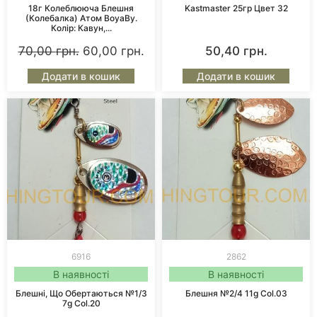
18г Колеблююча Блешня
Kastmaster 25гр Цвет 32
(колебалка) Атом BoyaBy.
Колір: Кавун,...
70,00
грн.
60,00
грн.
50,40
грн.
Додати в кошик
Додати в кошик
6916
2862
В наявності
В наявності
Блешні, Що Обертаються №1/3
Блешня №2/4 11g Col.03
7g Col.20