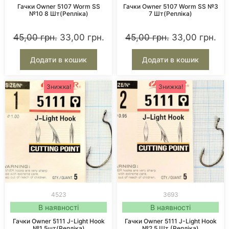
топова вудка і ідеальна погода — поганий
Гачки Owner 5107 Worm SS
Гачки Owner 5107 Worm SS №3
рибальський гачок може все зіпсувати.
№10 8 Шт(репліка)
7 Шт(репліка)
Не ризикуйте.
45,00
грн.
33,00
грн.
45,00
грн.
33,00
грн.
Зайдіть в каталог нашого інтернет-магазину,
виберіть потрібне — і купіть рибальські гачки, з
Додати в кошик
Додати в кошик
якими кожне клювання стане шансом, а не
втратою.
Знижка!
Знижка!
Ми на зв'язку. Допоможемо. Відправимо. І знову
зустрінемо на Вашій наступній риболовлі.
4523
3693
В наявності
В наявності
Гачки Owner 5111 J-Light Hook
Гачки Owner 5111 J-Light Hook
№1 5шт(репліка)
№2 5 Шт (репліка)