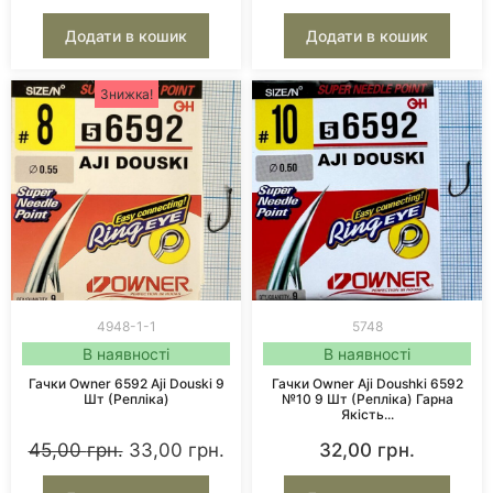
Додати в кошик
Додати в кошик
Знижка!
4948-1-1
5748
В наявності
В наявності
Гачки Owner 6592 Aji Douski 9
Гачки Owner Aji Doushki 6592
Шт (репліка)
№10 9 Шт (репліка) Гарна
Якість...
45,00
грн.
33,00
грн.
32,00
грн.