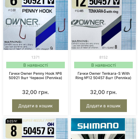
1371
8152
В наявності
В наявності
Гачки Owner Penny Hook №6
Гачки Owner Tenkara-S With
50921 9шт Червоні (репліка)
Ring №12 50457 8шт (репліка)
32,00
грн.
32,00
грн.
Додати в кошик
Додати в кошик