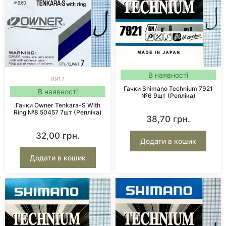
В наявності
8917
Гачки Shimano Technium 7921
В наявності
№6 9шт (репліка)
Гачки Owner Tenkara-S With
Ring №8 50457 7шт (репліка)
38,70
грн.
32,00
грн.
Додати в кошик
Додати в кошик