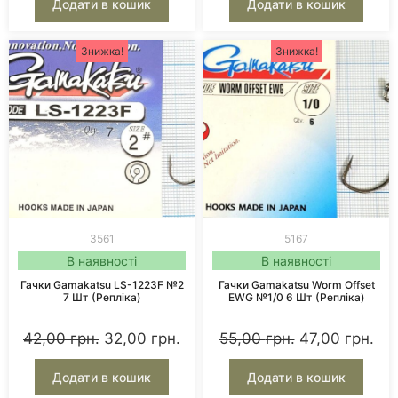
Додати в кошик
Додати в кошик
Гачки подвійні рибальські - використовуються
частіше при лові хижака. Впевнений зачіп з двох
Знижка!
Знижка!
сторін. Подвійні гачки - відмінно тримаються в
тілі приманки.
Купити гачки трійники
рибальські для лову
Гачки трійники - максимально надійні при лові
щуки, судака, окуня. Часто ставляться на воблери
3561
5167
і блешні. У нас можна купити трійники
В наявності
В наявності
перевірених брендів з гострим жалом і
Гачки Gamakatsu LS-1223F №2
Гачки Gamakatsu Worm Offset
антикорозійним покриттям.
7 Шт (репліка)
EWG №1/0 6 Шт (репліка)
Купити гачки рибальські
42,00
грн.
32,00
грн.
55,00
грн.
47,00
грн.
за стилем лову: особливості
та поради
Додати в кошик
Додати в кошик