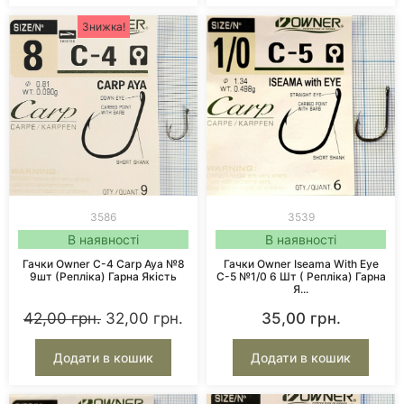
Знижка!
3586
3539
В наявності
В наявності
Гачки Owner C-4 Carp Aya №8
Гачки Owner Iseama With Eye
9шт (репліка) Гарна Якість
C-5 №1/0 6 Шт ( Репліка) Гарна
Я...
42,00
грн.
32,00
грн.
35,00
грн.
Додати в кошик
Додати в кошик