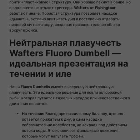
почти «пластиковую» структуру. Они хорошо пахнут в банке, но
в воде почти не отдают триггеры.
Wafters от Fishingtour
работают иначе. Пористая структура позволяет насадке
«дышать», активно впитывать дип и постепенно отдавать
пищевой сигнал в воду, создавая привлекательное облако
вокруг крючка.
Нейтральная плавучесть
Wafters Fluoro Dumbell —
идеальная презентация на
течении и иле
Наши
Fluoro Dumbells
имеют выверенную нейтральную
плавучесть. Это идеальное решение для ловли осторожной
рыбы, которая пугается тяжелых насадок или неестественного
движения оснастки.
На течении:
Благодаря правильному балансу, крючок
остается прижатым к дну, а сама насадка
соблазнительно колеблется, не «скача» под действием
потока воды. Это исключает фальшивые движения,
которые могут напугать трофей.