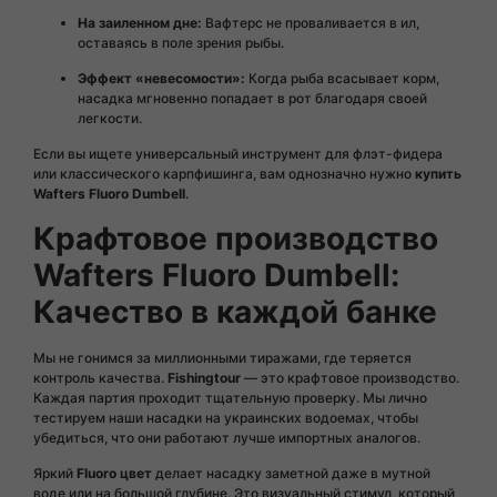
На заиленном дне:
Вафтерс не проваливается в ил,
оставаясь в поле зрения рыбы.
Эффект «невесомости»:
Когда рыба всасывает корм,
насадка мгновенно попадает в рот благодаря своей
легкости.
Если вы ищете универсальный инструмент для флэт-фидера
или классического карпфишинга, вам однозначно нужно
купить
Wafters Fluoro Dumbell
.
Крафтовое производство
Wafters Fluoro Dumbell:
Качество в каждой банке
Мы не гонимся за миллионными тиражами, где теряется
контроль качества.
Fishingtour
— это крафтовое производство.
Каждая партия проходит тщательную проверку. Мы лично
тестируем наши насадки на украинских водоемах, чтобы
убедиться, что они работают лучше импортных аналогов.
Яркий
Fluoro цвет
делает насадку заметной даже в мутной
воде или на большой глубине. Это визуальный стимул, который