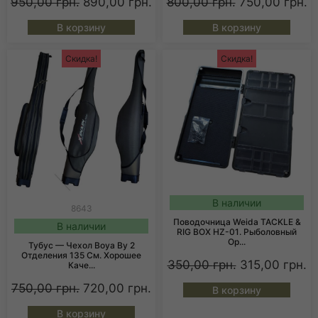
950,00
грн.
890,00
грн.
800,00
грн.
750,00
грн.
В корзину
В корзину
Скидка!
Скидка!
В наличии
8643
Поводочница Weida TACKLE &
В наличии
RIG BOX HZ-01. Рыболовный
Ор...
Тубус — Чехол Boya By 2
Отделения 135 См. Хорошее
350,00
грн.
315,00
грн.
Каче...
750,00
грн.
720,00
грн.
В корзину
В корзину