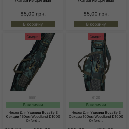
(Китай) Не Оригинал
(Китай) Не Оригинал
85,00
грн.
85,00
грн.
В корзину
В корзину
Скидка!
Скидка!
5551
6128
В наличии
В наличии
Чехол Для Удилищ BoyaBy 3
Чехол Для Удилищ BoyaBy 3
Секции 150см Woodland D1000
Секции 100см Woodland D1000
Oxford...
Oxford...