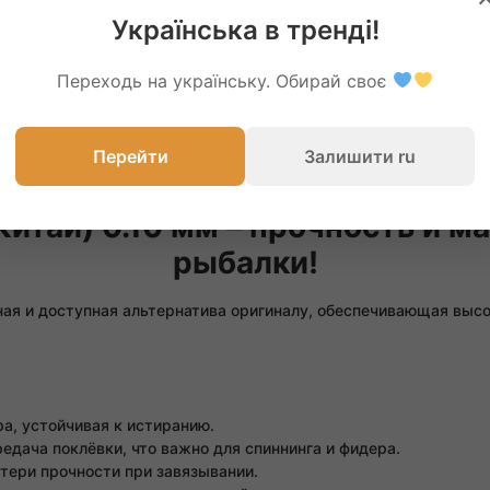
066-937-8675
098-356-
Українська в тренді!
Переходь на українську. Обирай своє
Перейти
Залишити ru
Китай) 0.10 мм – прочность и 
рыбалки!
ая и доступная альтернатива оригиналу, обеспечивающая высо
а, устойчивая к истиранию.
едача поклёвки, что важно для спиннинга и фидера.
тери прочности при завязывании.