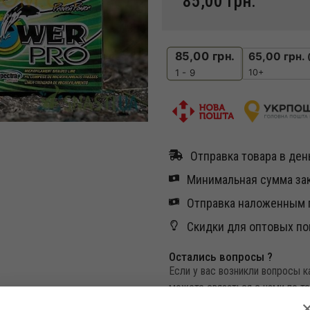
85,00
грн.
85,00
грн.
65,00
грн.
10+
1 - 9
Отправка товара в день
Минимальная сумма зак
Отправка наложенным п
Скидки для оптовых по
Остались вопросы ?
Если у вас возникли вопросы 
можете связаться с нами по т