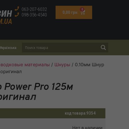
зин
063-207-6032
0
0,00
грн.
098-356-4540
M.UA
Українська
поводковые материалы
/
Шнуры
/ 0.10мм Шнур
 оригинал
 Power Pro 125м
оригинал
код товара:
9354
Нет в наличии