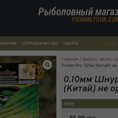
Рыболовный мага
FISHINGTOUR.CO
АРАНТИЯ
СОТРУДНИЧЕСТВО
ОФЕРТА
Русский
Главная
/
Шнуры, леска, 
Power Pro 125м (Китай) не
0.10мм Шнур
(Китай) не 
Цена: