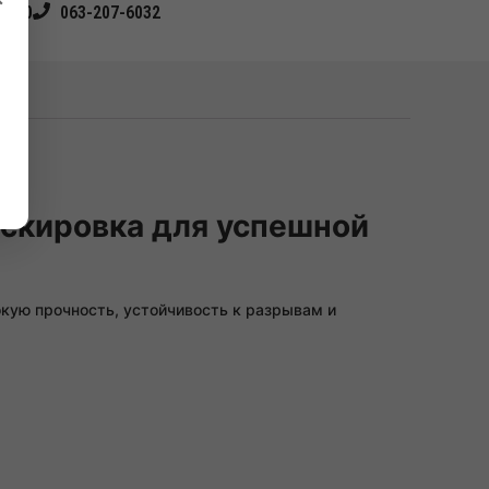
4540
063-207-6032
маскировка для успешной
кую прочность, устойчивость к разрывам и