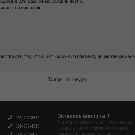
подходит для различных условий ловли.
ьшинства оснасток.
ачества для тех, кто ищет надёжную плетёнку по выгодной цен
Товар не найден
Остались вопросы ?
066-937-8675
При возникновении каких либо вопросов
098-356-4540
- вы всегда можете связаться с нами по
телефону. Наши менеджеры всегда
063-207-6032