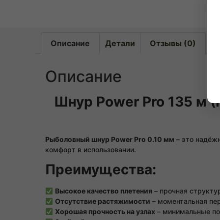
Описание
Детали
Отзывы (0)
Описание
Шнур Power Pro 135 м (
Рыболовный шнур Power Pro 0.10 мм
– это надёжн
комфорт в использовании.
Преимущества:
Высокое качество плетения
– прочная структур
Отсутствие растяжимости
– моментальная пер
Хорошая прочность на узлах
– минимальные по