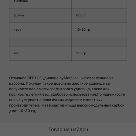
Наличие
Длина
600.0
тест
10-30 гр
вес
253гр
Отличное ЛЕГКОЕ удилище hyMetalica , изготовленное из
карбона. Покупая такое довольно жесткое удилище вы
получаете все плюсы графитового удилища, такие как
прочность,легкий вес, удобство использования.По надежности
оно не уступает аналогичным изделиям известных
производителей. материал удилища высокомодульный карбон
,тест 10-30 гр,
Товар не найден