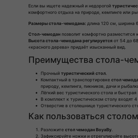
Если вы ищете надежный и недорогой
туристичес
комфортного отдыха на природе, кемпинге или р
Размеры стола-чемодана:
длина 120 см, ширина 6
Стол-чемодан
позволит комфортно разместится к
Высота стола-чемодана регулируется
от 54 до 6
«красного дерева» придаёт изысканный вид.
Преимущества стола-чем
Прочный
туристический стол
.
Компактный в транспортировке
стол чемод
природу, кемпинга, пикников, дачи и рыбалк
Лёгкий вес туристического стола и быстрая
В комплект к туристическом столу входят 4
Отверстие в столешнице туристического сто
Как пользоваться столо
Разложите
стол чемодан BoyaBy
.
Зафиксируйте ножки и отрегулируйте высот