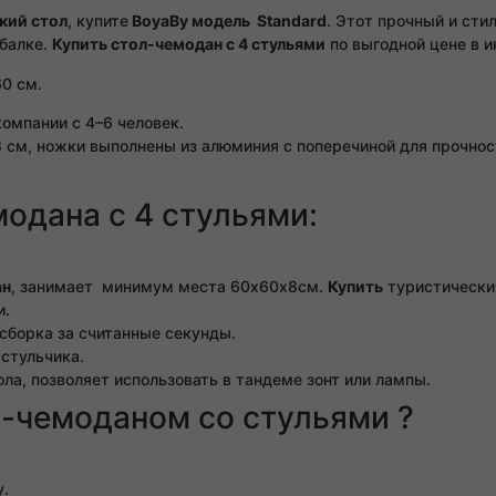
кий стол
, купите
BoyaBy модель Standard
. Этот прочный и ст
ыбалке.
Купить стол-чемодан с 4 стульями
по выгодной цене в ин
0 см.
омпании с 4–6 человек.
8 см, ножки выполнены из алюминия с поперечиной для прочнос
одана с 4 стульями:
ан
, занимает минимум места 60х60х8см.
Купить
туристический
и.
 сборка за считанные секунды.
 стульчика.
ла, позволяет использовать в тандеме зонт или лампы.
м-чемоданом со стульями ?
у.