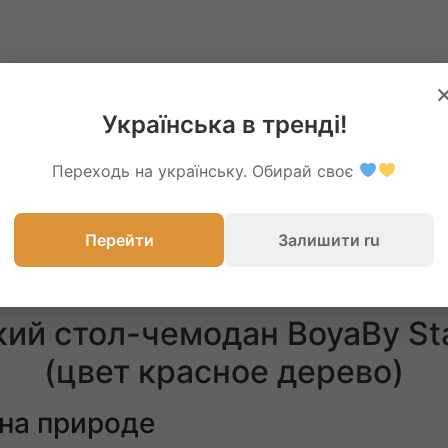
Українська в тренді!
Переходь на українську. Обирай своє
Перейти
Залишити ru
ий стол-чемодан BoyaBy St
(цвет красное дерево)
 на природе