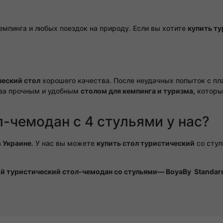
емпинга и любых поездок на природу. Если вы хотите
купить ту
ческий стол
хорошего качества. После неудачных попыток с п
т за прочным и удобным
столом для кемпинга и туризма,
который
л-чемодан с 4 стульями у нас?
в Украине
. У нас вы можете
купить стол туристический
со стул
ий туристический стол-чемодан со стульями— BoyaBy Standard