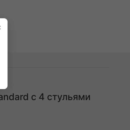
×
andard с 4 стульями