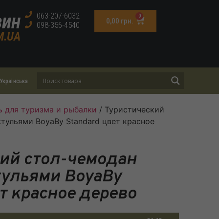
зин
063-207-6032
0
0,00
грн.
098-356-4540
M.UA
Українська
 для туризма и рыбалки
/ Туристический
стульями BoyaBy Standard цвет красное
ий стол-чемодан
стульями BoyaBy
ет красное дерево