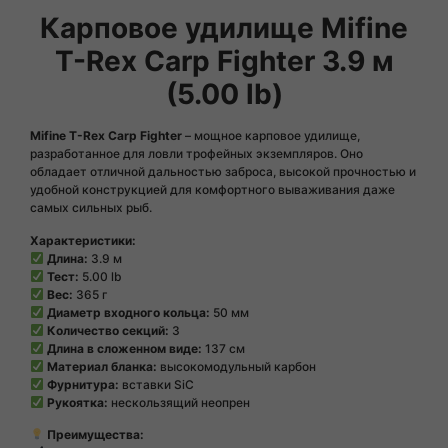
Карповое удилище Mifine
T-Rex Carp Fighter 3.9 м
(5.00 lb)
Mifine T-Rex Carp Fighter
– мощное карповое удилище,
разработанное для ловли трофейных экземпляров. Оно
обладает отличной дальностью заброса, высокой прочностью и
удобной конструкцией для комфортного вываживания даже
самых сильных рыб.
Характеристики:
Длина:
3.9 м
Тест:
5.00 lb
Вес:
365 г
Диаметр входного кольца:
50 мм
Количество секций:
3
Длина в сложенном виде:
137 см
Материал бланка:
высокомодульный карбон
Фурнитура:
вставки SiC
Рукоятка:
нескользящий неопрен
Преимущества: