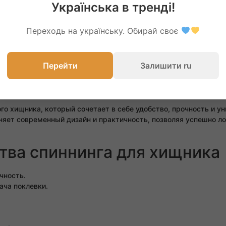
Українська в тренді!
Переходь на українську. Обирай своє
roteus Spin 2.4м тест 5-20г – н
Перейти
Залишити ru
нг для ловли хищника Mifine Proteus
го хищника, который сочетает в себе удобство, прочность и у
яет современный дизайн и практичность, позволяя успешно л
ва спиннинга для хищника
чность.
ача поклевки.