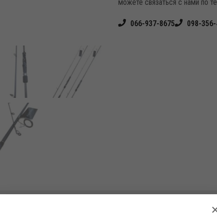
можете связаться с нами по т
066-937-8675
098-356-