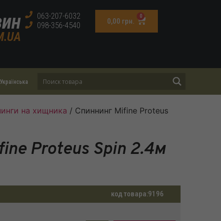
зин
063-207-6032
0
0,00
грн.
098-356-4540
M.UA
Українська
инги на хищника
/ Спиннинг Mifine Proteus
ine Proteus Spin 2.4м
код товара:
9196