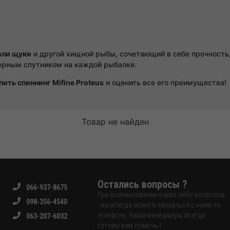
вли щуки
и другой хищной рыбы, сочетающий в себе прочность,
ерным спутником на каждой рыбалке.
пить спиннинг Mifine Proteus
и оценить все его преимущества!
Товар не найден
Остались вопросы ?
066-937-8675
При возникновении каких либо вопросов
098-356-4540
- вы всегда можете связаться с нами по
телефону. Наши менеджеры всегда
063-207-6032
готовы вам помочь !