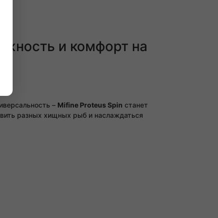
адежность и комфорт на
?
ниверсальность –
Mifine Proteus Spin
станет
овить разных хищных рыб и наслаждаться