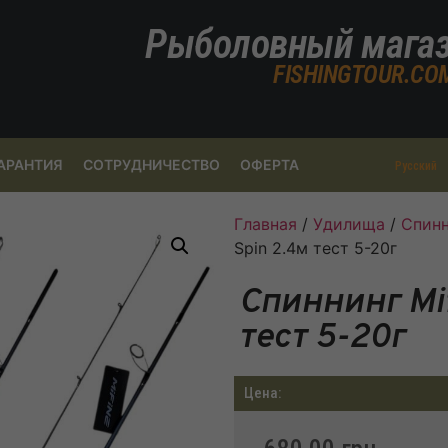
Рыболовный мага
FISHINGTOUR.CO
АРАНТИЯ
СОТРУДНИЧЕСТВО
ОФЕРТА
Русский
Главная
/
Удилища
/
Спинн
Spin 2.4м тест 5-20г
Спиннинг Mif
тест 5-20г
Цена: