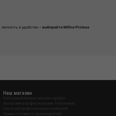
 легкость и удобство –
выбирайте Mifine Proteus
Наш магазин
Рыболовный интернет-магазин одобрен
экспертами и профессионалами. Рыболовные
снасти для профессионалов и любителей.
Прямые поставки от производителей,