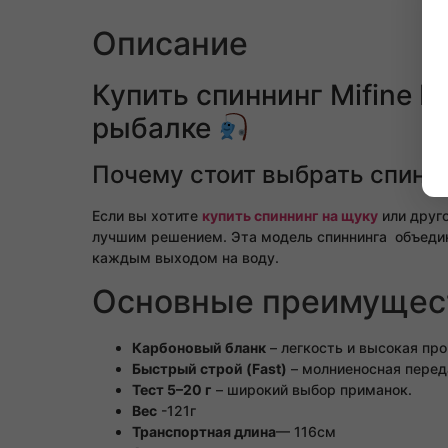
Описание
Купить спиннинг Mifine P
рыбалке
Почему стоит выбрать спинни
Если вы хотите
купить спиннинг на щуку
или друго
лучшим решением. Эта модель спиннинга объедин
каждым выходом на воду.
Основные преимущест
Карбоновый бланк
– легкость и высокая про
Быстрый строй (Fast)
– молниеносная перед
Тест 5–20 г
– широкий выбор приманок.
Вес
-121г
Транспортная длина
— 116см