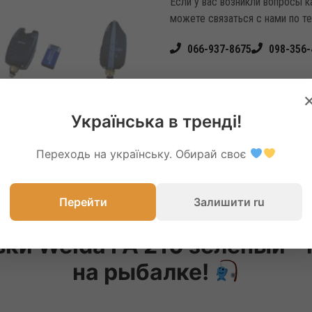
Если у вас возникли вопросы 
можете связаться с нами по т
066-937-8675
098-356-
Українська в тренді!
Переходь на українську. Обирай своє
Перейти
Залишити ru
вки Weida FA 210 зеленый 
на рыбалке!