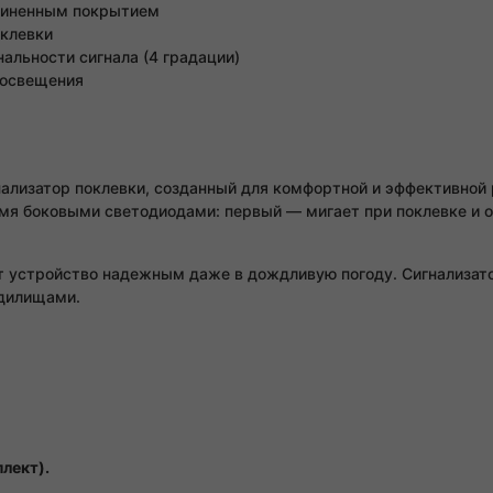
езиненным покрытием
оклевки
альности сигнала (4 градации)
 освещения
нализатор поклевки, созданный для комфортной и эффективно
мя боковыми светодиодами: первый — мигает при поклевке и о
т устройство надежным даже в дождливую погоду. Сигнализато
удилищами.
лект).