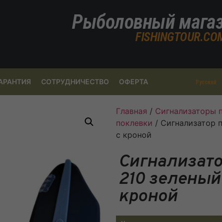
Рыболовный мага
FISHINGTOUR.CO
АРАНТИЯ
СОТРУДНИЧЕСТВО
ОФЕРТА
Русский
Главная
/
Сигнализаторы 
поклевки
/ Сигнализатор 
с кроной
Сигнализато
210 зеленый
кроной