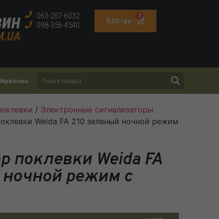
зин
063-207-6032
0
0,00
грн.
098-356-4540
M.UA
Українська
поклевки
/
Электронные сигнализаторы
поклевки Weida FA 210 зеленый ночной режим
р поклевки Weida FA
 ночной режим с