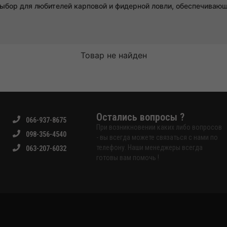
выбор для любителей карповой и фидерной ловли, обеспечиваю
Товар не найден
Остались вопросы ?
066-937-8675
При возникновении каких либо вопросов
098-356-4540
- вы всегда можете связаться с нами по
телефону. Наши менеджеры всегда
063-207-6032
готовы вам помочь !