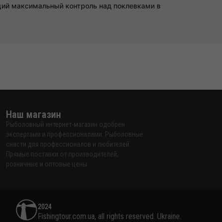
щий максимальный контроль над поклевками в
Наш магазин
Рыболовный интернет-магазин одобрен
экспертами и профессионалами. Рыболовные
снасти для профессионалов и любителей.
Прямые поставки от производителей,
розничные и оптовые цены.
2024
Fishingtour.com.ua, all rights reserved. Ukraine.