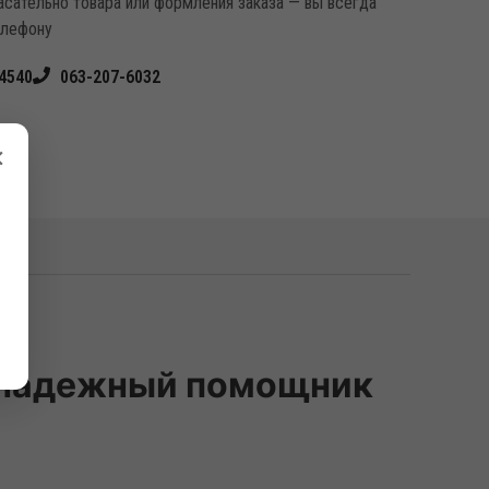
касательно товара или формления заказа — вы всегда
елефону
4540
063-207-6032
×
– надежный помощник