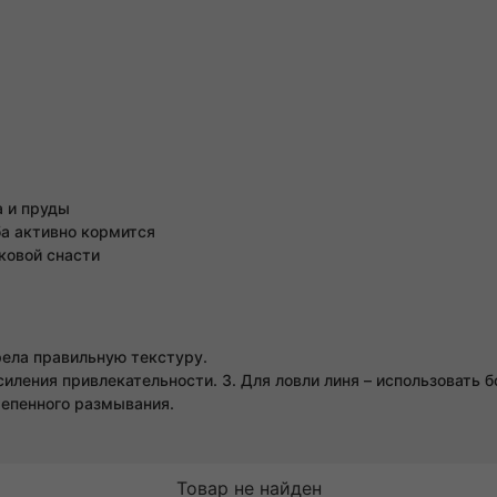
а и пруды
ба активно кормится
ковой снасти
рела правильную текстуру.
силения привлекательности. 3. Для ловли линя – использовать
тепенного размывания.
Товар не найден