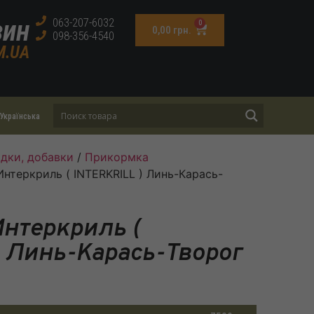
зин
063-207-6032
0
0,00
грн.
098-356-4540
M.UA
Українська
дки, добавки
/
Прикормка
нтеркриль ( INTERKRILL ) Линь-Карась-
нтеркриль (
) Линь-Карась-Творог