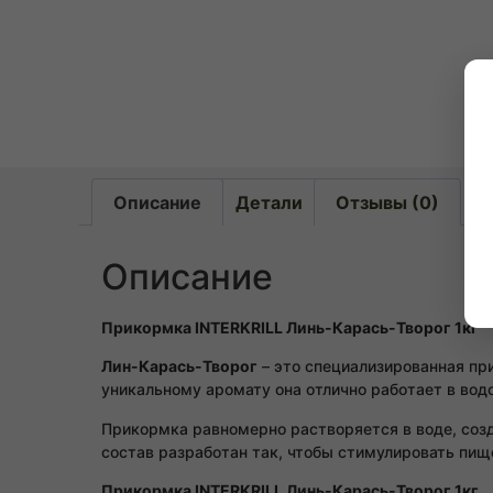
Описание
Детали
Отзывы (0)
Описание
Прикормка INTERKRILL Линь-Карась-Творог 1кг
Лин-Карась-Творог
– это специализированная при
уникальному аромату она отлично работает в водо
Прикормка равномерно растворяется в воде, созда
состав разработан так, чтобы стимулировать пищ
Прикормка INTERKRILL Линь-Карась-Творог 1кг