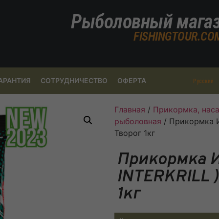
Рыболовный мага
FISHINGTOUR.CO
АРАНТИЯ
СОТРУДНИЧЕСТВО
ОФЕРТА
Русский
Главная
/
Прикормка, наса
рыболовная
/ Прикормка И
Творог 1кг
Прикормка И
INTERKRILL 
1кг