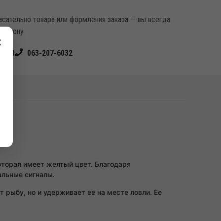
касательно товара или формления заказа — вы всегда
елефону
×
4540
063-207-6032
оторая имеет желтый цвет. Благодаря
альные сигналы.
 рыбу, но и удерживает ее на месте ловли. Ее