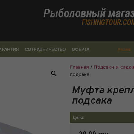
Рыболовный мага
FISHINGTOUR.CO
АРАНТИЯ
СОТРУДНИЧЕСТВО
ОФЕРТА
Русский
Главная
/
Подсаки и садк
подсака
Муфта крепл
подсака
Цена: