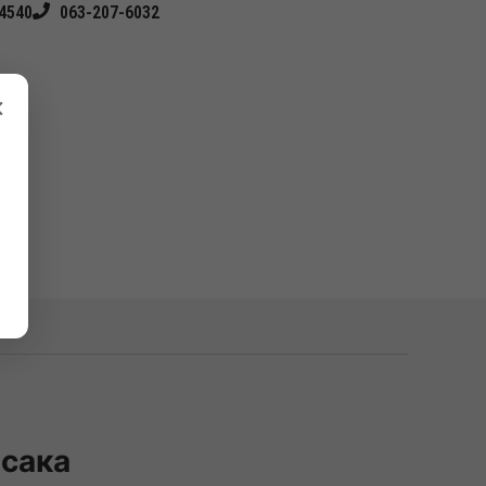
4540
063-207-6032
×
дсака