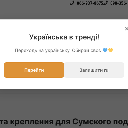
066-937-8675
098-356-
Українська в тренді!
Переходь на українську. Обирай своє
Перейти
Залишити ru
а крепления для Сумского по