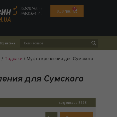
зин
063-207-6032
0
0,00
грн.
098-356-4540
M.UA
Українська
и
/
Подсаки
/ Муфта крепления для Сумского
ения для Сумского
код товара:
2293