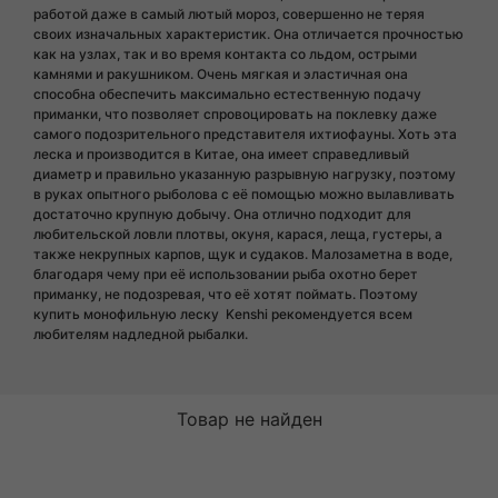
работой даже в самый лютый мороз, совершенно не теряя
своих изначальных характеристик. Она отличается прочностью
как на узлах, так и во время контакта со льдом, острыми
камнями и ракушником. Очень мягкая и эластичная она
способна обеспечить максимально естественную подачу
приманки, что позволяет спровоцировать на поклевку даже
самого подозрительного представителя ихтиофауны. Хоть эта
леска и производится в Китае, она имеет справедливый
диаметр и правильно указанную разрывную нагрузку, поэтому
в руках опытного рыболова с её помощью можно вылавливать
достаточно крупную добычу. Она отлично подходит для
любительской ловли плотвы, окуня, карася, леща, густеры, а
также некрупных карпов, щук и судаков. Малозаметна в воде,
благодаря чему при её использовании рыба охотно берет
приманку, не подозревая, что её хотят поймать. Поэтому
купить монофильную леску Kenshi рекомендуется всем
любителям надледной рыбалки.
Товар не найден