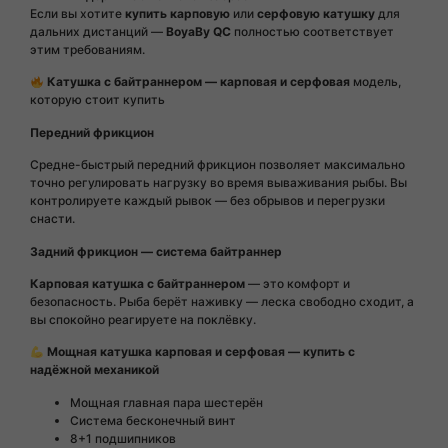
Если вы хотите
купить карповую
или
серфовую катушку
для
дальних дистанций —
BoyaBy QC
полностью соответствует
этим требованиям.
Катушка с байтраннером — карповая и серфовая
модель,
которую стоит купить
Передний фрикцион
Средне-быстрый передний фрикцион позволяет максимально
точно регулировать нагрузку во время вываживания рыбы. Вы
контролируете каждый рывок — без обрывов и перегрузки
снасти.
Задний фрикцион — система байтраннер
Карповая катушка с байтраннером
— это комфорт и
безопасность. Рыба берёт наживку — леска свободно сходит, а
вы спокойно реагируете на поклёвку.
Мощная катушка карповая и серфовая — купить с
надёжной механикой
Мощная главная пара шестерён
Система бесконечный винт
8+1 подшипников