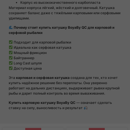
Корпус из высококачественного карбопласта
Материал корпуса лёгкий, жёсткий и долговечный. Катушка
сохраняет баланс даже с тяжёлыми карповыми или серфовыми
удилищами.
Почему стоит купить катушку BoyaBy QC для карповой и
серфовой рыбалки
Подходит для карповой рыбалки
Идеальна как серфовая катушка
Мощный фрикцион
Байтраннер
Long Cast шпуля
Доступная цена
Эта
карповая и серфовая катушка
создана для тех, кто хочет
купить надёжное решение без переплаты. Она уверенно
работает на дальних дистанциях, выдерживает рывки крупной
рыбы и дарит полный контроль во время вываживания.
Купить карповую катушку BoyaBy QC
— означает сделать
ставку на силу, выносливость и результат