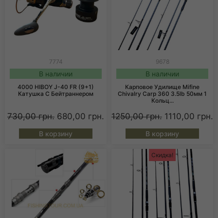
7774
9678
В наличии
В наличии
4000 HIBOY J-40 FR (9+1)
Карповое Удилище Mifine
Катушка С Бейтраннером
Chivalry Carp 360 3.5lb 50мм 1
Кольц...
730,00
грн.
680,00
грн.
1250,00
грн.
1110,00
грн.
В корзину
В корзину
Скидка!