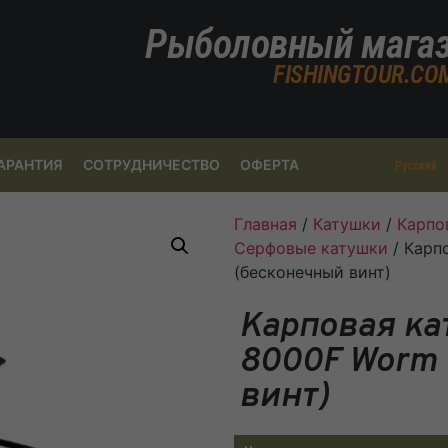
Рыболовный мага
FISHINGTOUR.CO
АРАНТИЯ
СОТРУДНИЧЕСТВО
ОФЕРТА
Русский
Главная
/
Катушки
/
Карпо
Серфовые катушки
/ Карп
(бесконечный винт)
Карповая ка
8000F Worm 
винт)