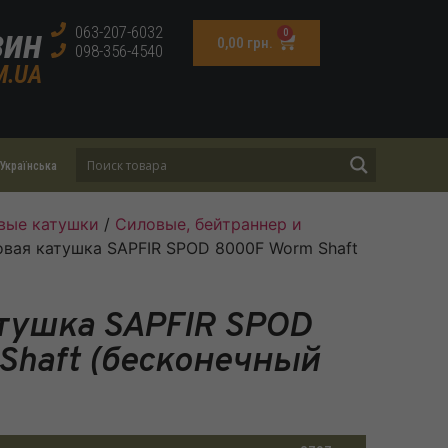
зин
063-207-6032
0
0,00
грн.
098-356-4540
M.UA
Українська
вые катушки
/
Силовые, бейтраннер и
овая катушка SAPFIR SPOD 8000F Worm Shaft
тушка SAPFIR SPOD
Shaft (бесконечный