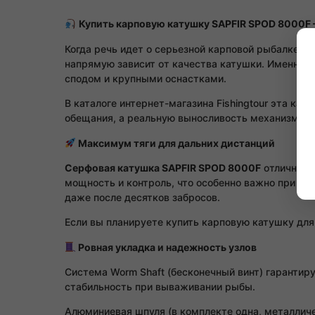
Купить карповую катушку SAPFIR SPOD 8000F —
Когда речь идет о серьезной карповой рыбалке, 
напрямую зависит от качества катушки. Именно 
сподом и крупными оснастками.
В каталоге интернет-магазина Fishingtour эта ка
обещания, а реальную выносливость механизма.
Максимум тяги для дальних дистанций
Серфовая катушка SAPFIR SPOD 8000F
отлично п
мощность и контроль, что особенно важно при ре
даже после десятков забросов.
Если вы планируете купить карповую катушку для
Ровная укладка и надежность узлов
Система Worm Shaft (бесконечный винт) гарантир
стабильность при вываживании рыбы.
Алюминиевая шпуля (в комплекте одна, металличе