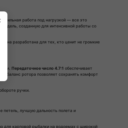
×
стабильная работа под нагрузкой — все это
модель, созданную для интенсивной работы со
. Она разработана для тех, кто ценит не громкие
ками.
Передаточное число 4.7:1
обеспечивает
в, а баланс ротора позволяет сохранять комфорт
обороте ручки.
е петель, лучшую дальность полета и
но для карповой рыбалки на водоемах с широкой