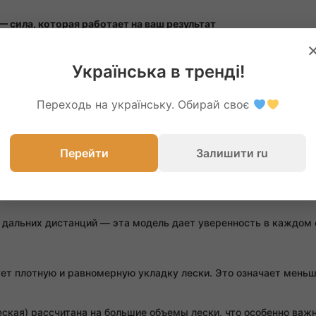
 сила, которая работает на ваш результат
мелочей не существует. Дальний заброс, мощное вываживание, 
поэтому многие рыболовы решают
купить SAPFIR SPOD 8000F
— 
Українська в тренді!
Переходь на українську. Обирай своє
тушка уверенно занимает позицию силового флагмана сезона 2026
Перейти
Залишити ru
одходит для работы с тяжелыми ракетами и большими кормуш
гулярном закорме точки. Механизм работает плавно, без рывко
 дальних дистанций — эта модель дает уверенность в каждом 
ует плотную и равномерную укладку лески. Это означает меньш
ская) рассчитана на большие объемы лески, что особенно важ