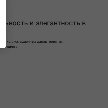
льность и элегантность в
ких эксплуатационных характеристик.
арпфишинга.