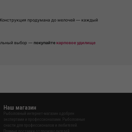
 Конструкция продумана до мелочей — каждый
вильный выбор —
покупайте
карповое удилище
Наш магазин
Рыболовный интернет-магазин одобрен
экспертами и профессионалами. Рыболовные
снасти для профессионалов и любителей.
Прямые поставки от производителей,