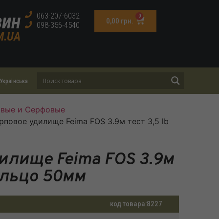
зин
063-207-6032
0
0,00
грн.
098-356-4540
M.UA
Українська
овые и Серфовые
рповое удилище Feima FOS 3.9м тест 3,5 lb
илище Feima FOS 3.9м
кольцо 50мм
код товара:
8227