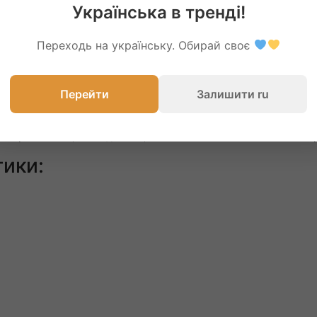
Українська в тренді!
Переходь на українську. Обирай своє
ma FOS 3.9 м / 3.5 lb
— мощь, да
каждой детали!
Перейти
Залишити ru
ание дизайна, вдохновлённого легендарной серией
Fox
, и высо
ых рыболовов, так и для тех, кто только начинает освоение к
ики: