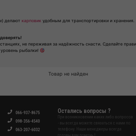
м) делают
карповик
удобным для транспортировки и хранения.
 доверять!
истанциях, не переживая за надёжность снасти. Сделайте пра
 уровень рыбалки!
Товар не найден
Остались вопросы ?
066-937-8675
При возникновении каких либо вопросов
098-356-4540
- вы всегда можете связаться с нами по
телефону. Наши менеджеры всегда
063-207-6032
готовы вам помочь !