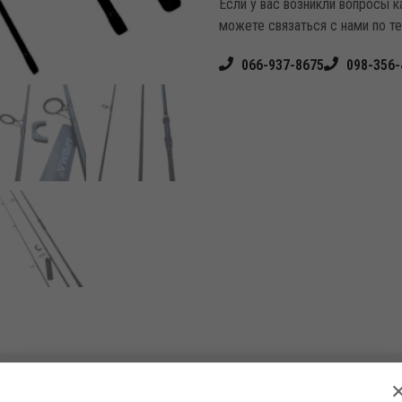
Если у вас возникли вопросы 
можете связаться с нами по т
066-937-8675
098-356-