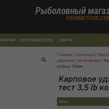
Рыболовный мага
FISHINGTOUR.CO
АРАНТИЯ
СОТРУДНИЧЕСТВО
ОФЕРТА
Русский
Главная
/
Удилища
/
Карп
удилища
/
Штекерные
/ Ка
кольцо 50мм
Карповое уд
тест 3,5 lb 
Цена: