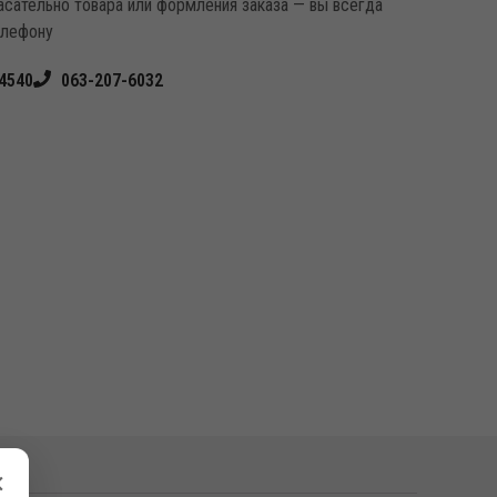
касательно товара или формления заказа — вы всегда
елефону
4540
063-207-6032
×