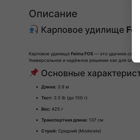
Описание
Карповое удилище
Fei
Карповое удилище
Feima FOS
— это удачное сочет
Универсальное и надёжное решение как для опытн
Основные характерист
Длина:
3.9 м
Тест:
3.5 lb (до 150 г)
Вес:
425 г
Транспортная длина:
137 см
Строй:
Средний (Moderate)